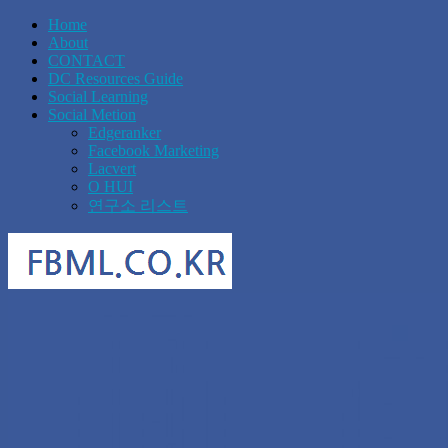
Home
About
CONTACT
DC Resources Guide
Social Learning
Social Metion
Edgeranker
Facebook Marketing
Lacvert
O HUI
연구소 리스트