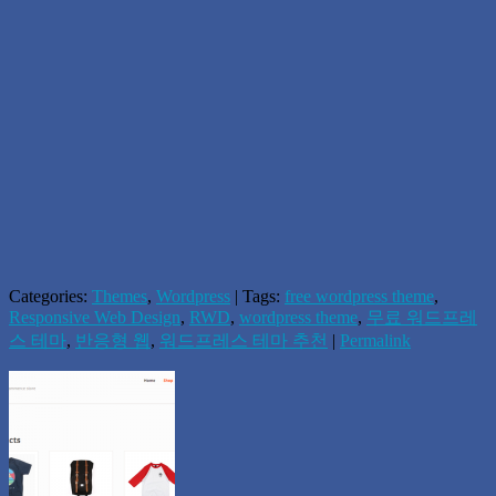
Categories:
Themes
,
Wordpress
| Tags:
free wordpress theme
,
Responsive Web Design
,
RWD
,
wordpress theme
,
무료 워드프레
스 테마
,
반응형 웹
,
워드프레스 테마 추천
|
Permalink