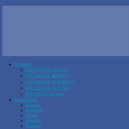
Facebook
FACEBOOK 시작하기
FACEBOOK 활용하기
FACEBOOK 마케팅하기
FACEBOOK 뉴스레터
추천 페이스북 Page
Social Media
Google+
Instagram
Twitter
Youtube
Pinterest