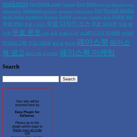
marketing
facebook page
free fonts
free psd
free font
free icon
icons
Social media
instagram
PSD
infographic
marketing
photoshop
Power Editor
social media marketing
Twitter
마케팅
Textures
youtube
광고
wordpress
명언
무료 디자인 소스
무료 PSD
무료 아이콘
무료 텍
무료 디자인
무료 폰트
소셜미디어 마케팅
스쳐
소셜미디어
아이콘
성공
사진
페이스북
페이스
인스타그램
인포그래픽
텍스쳐
좋은 말
페이스북 마케팅
북 광고
페이스북 뉴스레터
Search
Your ads will be
inserted here by
Easy Plugin for
AdSense
.
Please go to the
plugin admin page to
Paste your ad code
OR