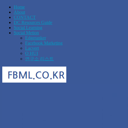
Home
About
CONTACT
DC Resources Guide
Social Learning
Social Metion
Edgeranker
Facebook Marketing
Lacvert
O HUI
연구소 리스트