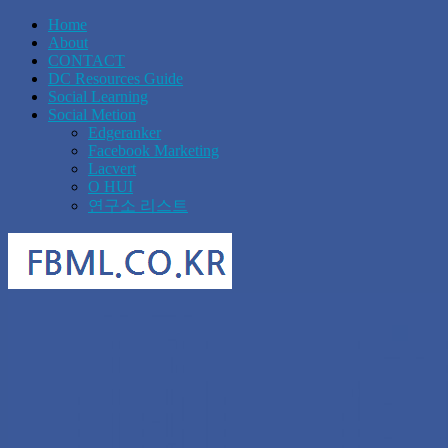
Home
About
CONTACT
DC Resources Guide
Social Learning
Social Metion
Edgeranker
Facebook Marketing
Lacvert
O HUI
연구소 리스트