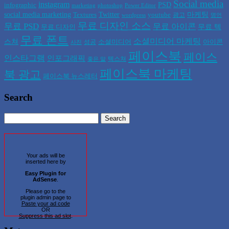
Social media
instagram
PSD
infographic
marketing
photoshop
Power Editor
social media marketing
Twitter
마케팅
Textures
youtube
광고
wordpress
명언
무료 디자인 소스
무료 PSD
무료 아이콘
무료 텍
무료 디자인
무료 폰트
소셜미디어 마케팅
스쳐
소셜미디어
아이콘
성공
사진
페이스북
페이스
인스타그램
인포그래픽
텍스쳐
좋은 말
페이스북 마케팅
북 광고
페이스북 뉴스레터
Search
Your ads will be
inserted here by
Easy Plugin for
AdSense
.
Please go to the
plugin admin page to
Paste your ad code
OR
Suppress this ad slot
.