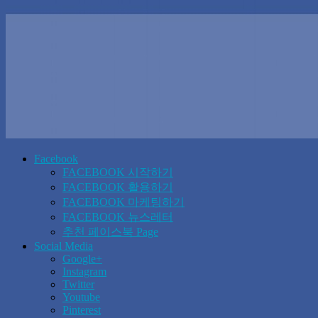
Facebook
FACEBOOK 시작하기
FACEBOOK 활용하기
FACEBOOK 마케팅하기
FACEBOOK 뉴스레터
추천 페이스북 Page
Social Media
Google+
Instagram
Twitter
Youtube
Pinterest