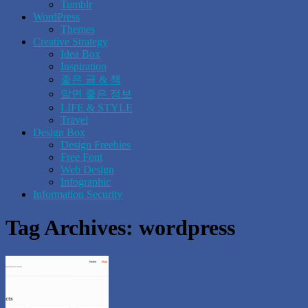
Tumblr
WordPress
Themes
Creative Strategy
Idea Box
Inspiration
좋은 글 & 책
알면 좋은 정보
LIFE & STYLE
Travel
Design Box
Design Freebies
Free Font
Web Design
Infographic
Information Security
Tag Archives:
wordpress