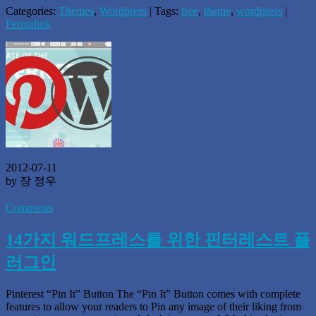
Categories:
Themes
,
Wordpress
| Tags:
free
,
theme
,
wordpress
|
Permalink
2012-07-11
by 장 정우
Comments
14가지 워드프레스를 위한 핀터레스트 플
러그인
Pinterest “Pin It” Button The “Pin It” Button comes with complete
features to allow your readers to Pin any image of their liking from