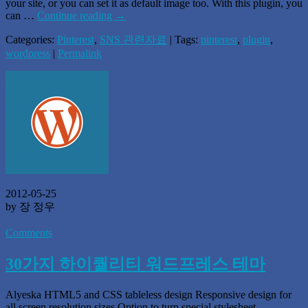
your site, or you can set it as default image too. With this plugin, you
can …
Continue reading
→
Categories:
Pinterest
,
SNS 관련자료
| Tags:
pinterest
,
plugin
,
wordpress
|
Permalink
2012-05-25
by 장 정우
Comments
30가지 하이퀄리티 워드프레스 테마
Alyeska HTML5 and CSS tableless design Responsive design for
all screen resolution sizes Option to turn special stylesheet