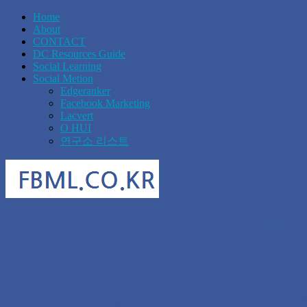
Home
About
CONTACT
DC Resources Guide
Social Learning
Social Metion
Edgeranker
Facebook Marketing
Lacvert
O HUI
연구소 리스트