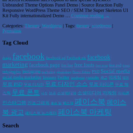
Unbranded Theme Options Panel Demo | Source Reaction Fully
Responsive WordPress Theme SEO / SEM The Super Skeleton UI
Kit Fully internationalized Demo …
Continue reading
→
Categories:
Themes
,
Wordpress
| Tags:
themes
,
wordpress
|
Permalink
Tag Cloud
facebook
facebook
facebook ad
Facebook ads
design
marketing
facebook page
free fonts
free psd
free font
free icon
icons
Social media
instagram
PSD
infographic
marketing
photoshop
Power Editor
social media marketing
Twitter
마케팅
Textures
youtube
광고
wordpress
명언
무료 디자인 소스
무료 PSD
무료 아이콘
무료 텍
무료 디자인
무료 폰트
소셜미디어 마케팅
스쳐
소셜미디어
아이콘
성공
사진
페이스북
페이스
인스타그램
인포그래픽
텍스쳐
좋은 말
페이스북 마케팅
북 광고
페이스북 뉴스레터
Search