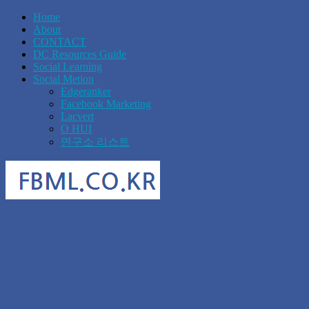
Home
About
CONTACT
DC Resources Guide
Social Learning
Social Metion
Edgeranker
Facebook Marketing
Lacvert
O HUI
연구소 리스트