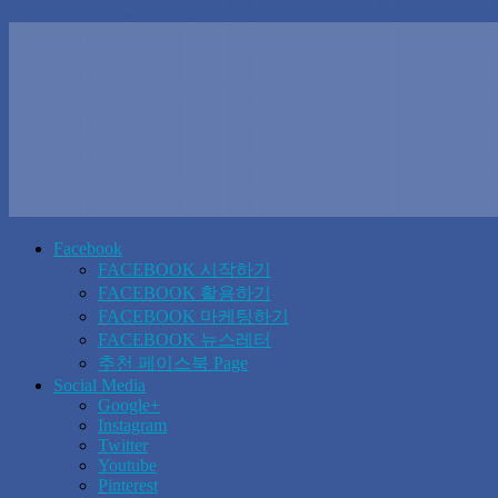
Facebook
FACEBOOK 시작하기
FACEBOOK 활용하기
FACEBOOK 마케팅하기
FACEBOOK 뉴스레터
추천 페이스북 Page
Social Media
Google+
Instagram
Twitter
Youtube
Pinterest