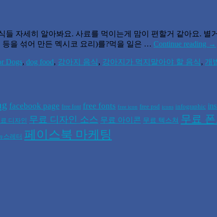
 안되는 음식들 자세히 알아봐요. 사료를 먹이는게 맘이 편할거 같아요. 
 등을 섞어 만든 멕시코 요리)를?먹을 일은 …
Continue reading
→
or Dogs
,
dog food
,
강아지 음식
,
강아지가 먹지말아야 할 음식
,
개
ng
facebook page
free fonts
in
free psd
infographic
free font
free icon
icons
무료 
무료 디자인 소스
무료 아이콘
무료 텍스쳐
료 디자인
페이스북 마케팅
뉴스레터