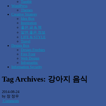
Tumblr
WordPress
Themes
Creative Strategy
Idea Box
Inspiration
좋은 글 & 책
알면 좋은 정보
LIFE & STYLE
Travel
Design Box
Design Freebies
Free Font
Web Design
Infographic
Information Security
Tag Archives:
강아지 음식
2014-08-24
by 장 정우
Comments