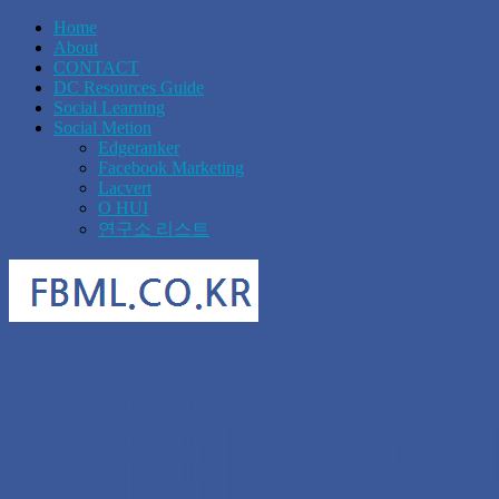
Home
About
CONTACT
DC Resources Guide
Social Learning
Social Metion
Edgeranker
Facebook Marketing
Lacvert
O HUI
연구소 리스트