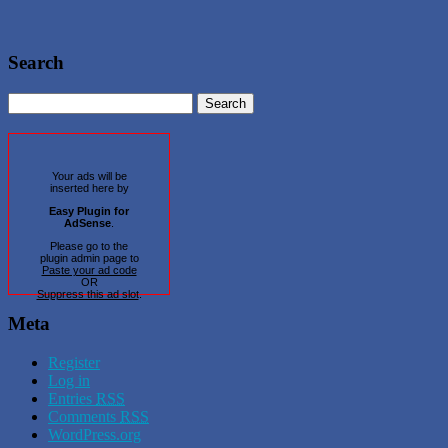
Search
Your ads will be
inserted here by
Easy Plugin for
AdSense
.
Please go to the
plugin admin page to
Paste your ad code
OR
Suppress this ad slot
.
Meta
Register
Log in
Entries
RSS
Comments
RSS
WordPress.org