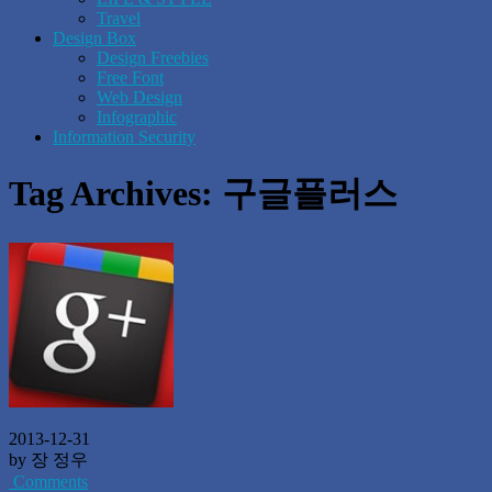
Travel
Design Box
Design Freebies
Free Font
Web Design
Infographic
Information Security
Tag Archives:
구글플러스
2013-12-31
by 장 정우
Comments