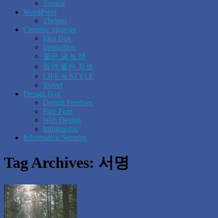
Tumblr
WordPress
Themes
Creative Strategy
Idea Box
Inspiration
좋은 글 & 책
알면 좋은 정보
LIFE & STYLE
Travel
Design Box
Design Freebies
Free Font
Web Design
Infographic
Information Security
Tag Archives:
서명