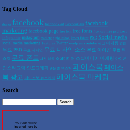
Tag Cloud
facebook
facebook
facebook ad
Facebook ads
design
marketing
facebook page
free fonts
free psd
free font
free icon
icons
Social media
instagram
PSD
infographic
marketing
photoshop
Power Editor
social media marketing
Twitter
마케팅
Textures
youtube
광고
wordpress
명언
무료 디자인 소스
무료 PSD
무료 아이콘
무료 텍
무료 디자인
무료 폰트
소셜미디어 마케팅
스쳐
소셜미디어
아이콘
성공
사진
페이스북
페이스
인스타그램
인포그래픽
텍스쳐
좋은 말
페이스북 마케팅
북 광고
페이스북 뉴스레터
Search
Your ads will be
inserted here by