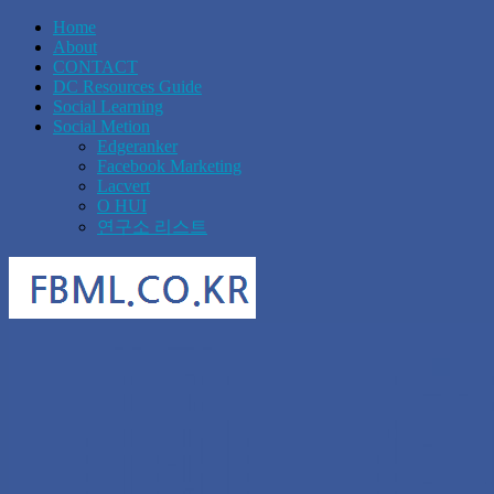
Home
About
CONTACT
DC Resources Guide
Social Learning
Social Metion
Edgeranker
Facebook Marketing
Lacvert
O HUI
연구소 리스트