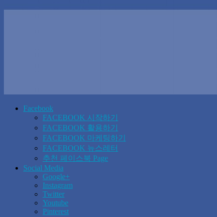
Facebook
FACEBOOK 시작하기
FACEBOOK 활용하기
FACEBOOK 마케팅하기
FACEBOOK 뉴스레터
추천 페이스북 Page
Social Media
Google+
Instagram
Twitter
Youtube
Pinterest