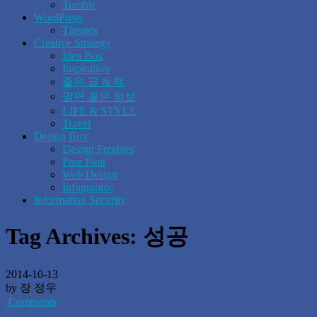
Tumblr
WordPress
Themes
Creative Strategy
Idea Box
Inspiration
좋은 글 & 책
알면 좋은 정보
LIFE & STYLE
Travel
Design Box
Design Freebies
Free Font
Web Design
Infographic
Information Security
Tag Archives:
성공
2014-10-13
by 장 정우
Comments