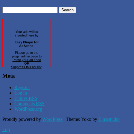
Your ads will be
inserted here by
Easy Plugin for
AdSense
.
Please go to the
plugin admin page to
Paste your ad code
OR
Suppress this ad slot
.
Meta
Register
Log in
Entries
RSS
Comments
RSS
WordPress.org
Proudly powered by
WordPress
|
Theme: Yoko by
Elmastudio
Top