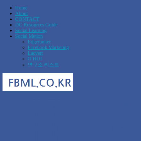
Home
About
CONTACT
DC Resources Guide
Social Learning
Social Metion
Edgeranker
Facebook Marketing
Lacvert
O HUI
연구소 리스트