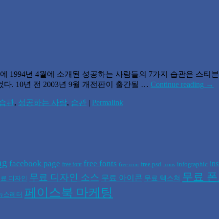
1994년 4월에 소개된 성공하는 사람들의 7가지 습관은 스티븐 
. 10년 전 2003년 9월 개전판이 출간될 …
Continue reading
→
 습관
,
성공하는 사람
,
습관
|
Permalink
ng
facebook page
free fonts
in
free psd
infographic
free font
free icon
icons
무료 
무료 디자인 소스
무료 아이콘
무료 텍스쳐
료 디자인
페이스북 마케팅
뉴스레터