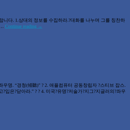
니다. 1.상대의 정보를 수집하라.?대화를 나누며 그를 칭찬하
 …
Continue reading
→
명. “경청(傾聽)” ? 2. 애플컴퓨터 공동창립자 ?스티브 잡스.
?입은?닫아라.” ? ? 4. 미국?유명?저술가?지그?지글러의?좌우