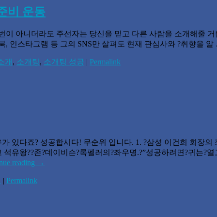
준비 운동
번이 아니더라도 주선자는 당신을 믿고 다른 사람을 소개해줄 거랍
, 인스타그램 등 그의 SNS만 살펴도 현재 관심사와 ?취향을 알
소개
,
소개팅
,
소개팅 성공
|
Permalink
있다죠? 성공합시다! 무순위 입니다. 1. ?삼성 이건희 회장의 좌우
최고 석유왕??존?데이비슨?록펠러의?좌우명.?”성공하려면?귀는?열고
nue reading
→
명
|
Permalink