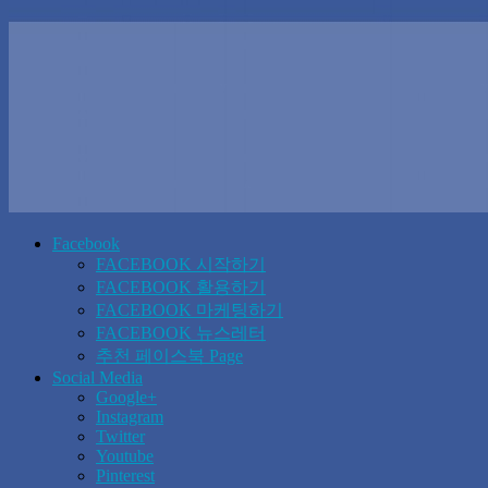
Facebook
FACEBOOK 시작하기
FACEBOOK 활용하기
FACEBOOK 마케팅하기
FACEBOOK 뉴스레터
추천 페이스북 Page
Social Media
Google+
Instagram
Twitter
Youtube
Pinterest