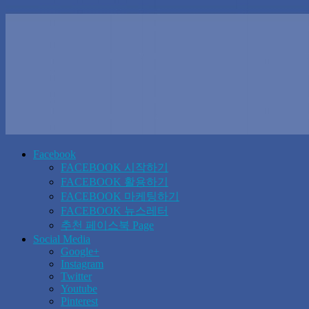
Facebook
FACEBOOK 시작하기
FACEBOOK 활용하기
FACEBOOK 마케팅하기
FACEBOOK 뉴스레터
추천 페이스북 Page
Social Media
Google+
Instagram
Twitter
Youtube
Pinterest