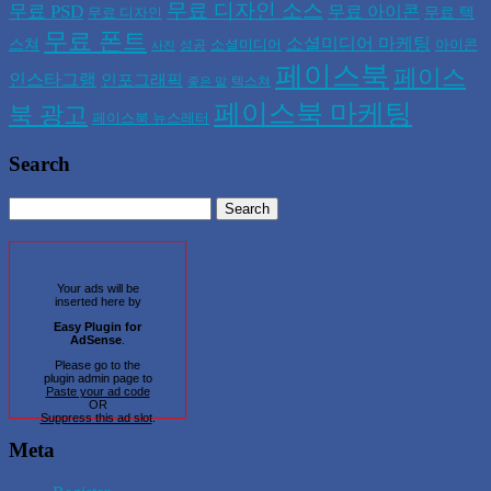
무료 디자인 소스
무료 PSD
무료 아이콘
무료 텍
무료 디자인
무료 폰트
소셜미디어 마케팅
스쳐
소셜미디어
아이콘
성공
사진
페이스북
페이스
인스타그램
인포그래픽
텍스쳐
좋은 말
페이스북 마케팅
북 광고
페이스북 뉴스레터
Search
Your ads will be
inserted here by
Easy Plugin for
AdSense
.
Please go to the
plugin admin page to
Paste your ad code
OR
Suppress this ad slot
.
Meta