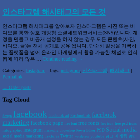
인스타그램 해시태그의 모든 것
인스타그램 해시태그를 알아보자 인스타그램은 사진 또는 비
디오를 통한 상호 개방형 소셜네트워크서비스(SNS)입니다. 계
정을 만들고 비공개 설정을 하지 않는 경우 모든 콘텐츠(사진,
비디오, 글)는 전체 공개로 공유 됩니다. 단순히 일상을 기록하
는 플랫폼을 넘어 온라인 마케팅에서 활용 가능한 채널로 인식
됨에 따라 많은 …
Continue reading
→
Categories:
Instagram
| Tags:
instagram
,
인스타그램
,
해시태그
|
Permalink
←
Older posts
Tag Cloud
facebook
facebook
facebook ad
Facebook ads
design
marketing
facebook page
free fonts
free psd
free font
free icon
icons
Social media
instagram
PSD
infographic
marketing
photoshop
Power Editor
social media marketing
Twitter
마케팅
Textures
youtube
광고
wordpress
명언