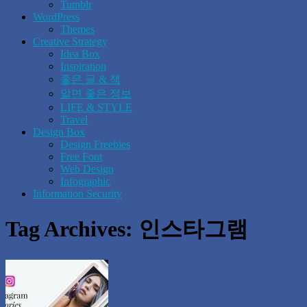
Tumblr
WordPress
Themes
Creative Strategy
Idea Box
Inspiration
좋은 글 & 책
알면 좋은 정보
LIFE & STYLE
Travel
Design Box
Design Freebies
Free Font
Web Design
Infographic
Information Security
Tag Archives:
인스타그램