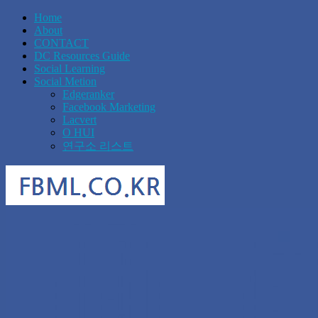
Home
About
CONTACT
DC Resources Guide
Social Learning
Social Metion
Edgeranker
Facebook Marketing
Lacvert
O HUI
연구소 리스트