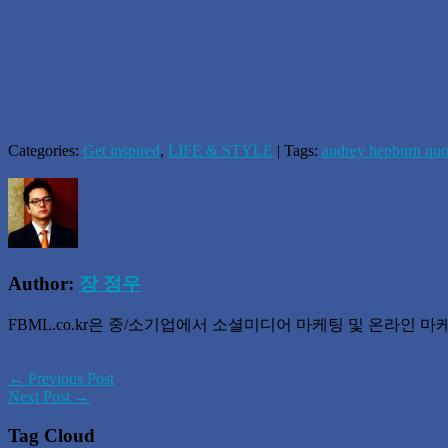
Categories:
Get inspired
,
LIFE & STYLE
| Tags:
audrey hepburn quo
Author:
장 정우
FBML.co.kr은 중/소기업에서 소셜미디어 마케팅 및 온라인
← Previous Post
Next Post →
Tag Cloud