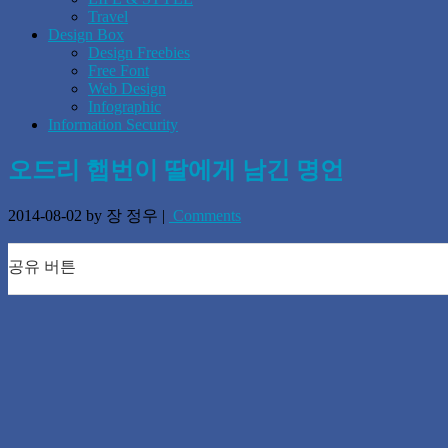
Travel
Design Box
Design Freebies
Free Font
Web Design
Infographic
Information Security
오드리 햅번이 딸에게 남긴 명언
2014-08-02
by 장 정우
|
Comments
공유 버튼
0
0
0
0