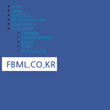
Home
About
CONTACT
DC Resources Guide
Social Learning
Social Metion
Edgeranker
Facebook Marketing
Lacvert
O HUI
연구소 리스트