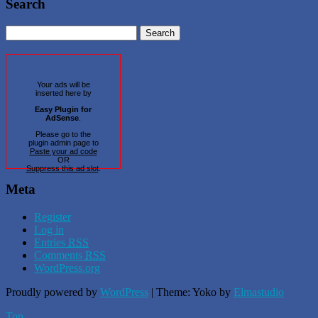
Search
Your ads will be
inserted here by
Easy Plugin for
AdSense
.
Please go to the
plugin admin page to
Paste your ad code
OR
Suppress this ad slot
.
Meta
Register
Log in
Entries
RSS
Comments
RSS
WordPress.org
Proudly powered by
WordPress
|
Theme: Yoko by
Elmastudio
Top