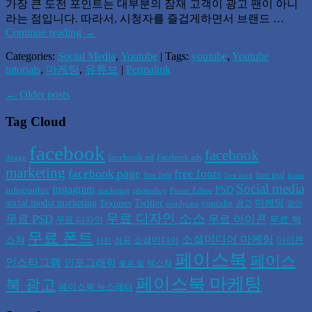
가장 큰 도전 포인트는 대부분의 잠재 고객이 광고 팬이 아니
라는 점입니다. 따라서, 시청자를 즐겁게하면서 브랜드 …
Continue reading
→
Categories:
Social Media
,
Youtube
| Tags:
youtube
,
Youtube
tutorials
,
마케팅
,
유튜브
|
Permalink
←
Older posts
Tag Cloud
facebook
facebook
facebook ad
Facebook ads
design
marketing
facebook page
free fonts
free psd
free font
free icon
icons
Social media
instagram
PSD
infographic
marketing
photoshop
Power Editor
social media marketing
Twitter
마케팅
Textures
youtube
광고
wordpress
명언
무료 디자인 소스
무료 PSD
무료 아이콘
무료 텍
무료 디자인
무료 폰트
소셜미디어 마케팅
스쳐
소셜미디어
아이콘
성공
사진
페이스북
페이스
인스타그램
인포그래픽
텍스쳐
좋은 말
페이스북 마케팅
북 광고
페이스북 뉴스레터