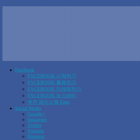
Facebook
FACEBOOK 시작하기
FACEBOOK 활용하기
FACEBOOK 마케팅하기
FACEBOOK 뉴스레터
추천 페이스북 Page
Social Media
Google+
Instagram
Twitter
Youtube
Pinterest