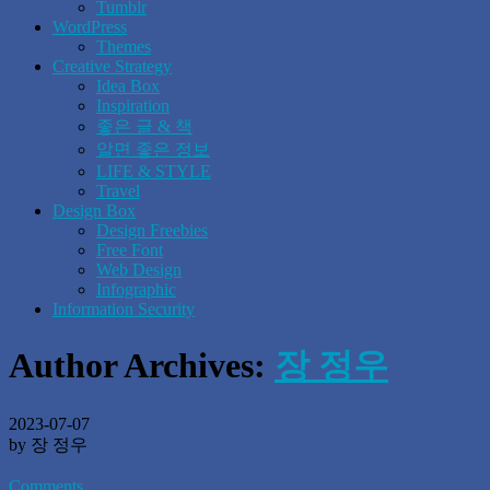
Tumblr
WordPress
Themes
Creative Strategy
Idea Box
Inspiration
좋은 글 & 책
알면 좋은 정보
LIFE & STYLE
Travel
Design Box
Design Freebies
Free Font
Web Design
Infographic
Information Security
Author Archives:
장 정우
2023-07-07
by 장 정우
Comments