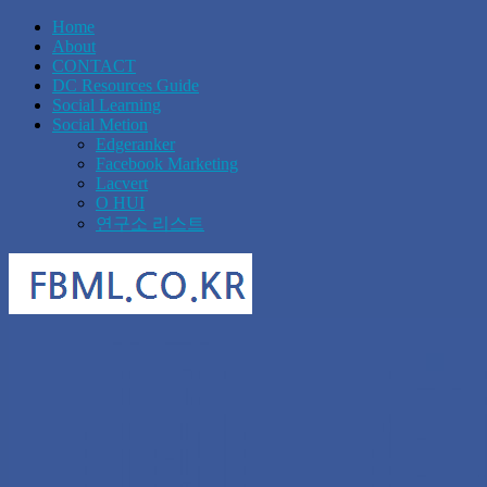
Home
About
CONTACT
DC Resources Guide
Social Learning
Social Metion
Edgeranker
Facebook Marketing
Lacvert
O HUI
연구소 리스트