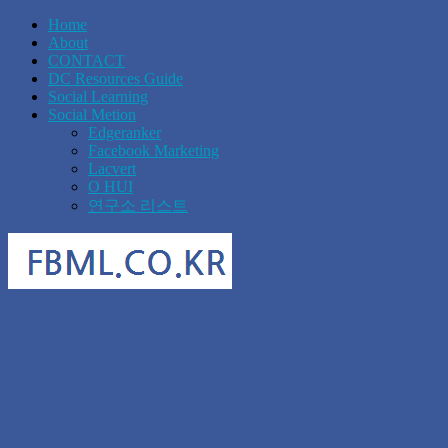
Home
About
CONTACT
DC Resources Guide
Social Learning
Social Metion
Edgeranker
Facebook Marketing
Lacvert
O HUI
연구소 리스트