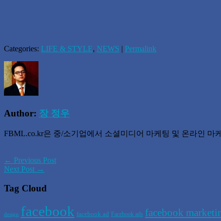
Categories:
LIFE & STYLE
,
NEWS
|
Permalink
Author:
장 정우
FBML.co.kr은 중/소기업에서 소셜미디어 마케팅 및 온라인
← Previous Post
Next Post →
Tag Cloud
facebook
facebook marketi
facebook ad
Facebook ads
design