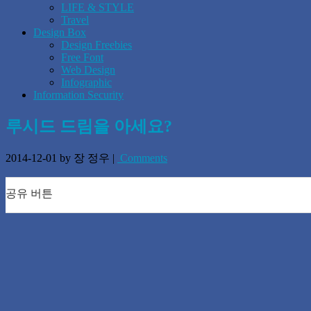
LIFE & STYLE
Travel
Design Box
Design Freebies
Free Font
Web Design
Infographic
Information Security
루시드 드림을 아세요?
2014-12-01
by 장 정우
|
Comments
공유 버튼
0
0
0
0