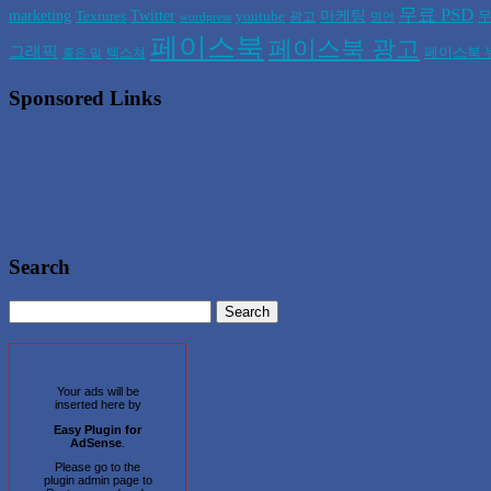
무료 PSD
marketing
Twitter
마케팅
Textures
youtube
무
광고
wordpress
명언
페이스북
페이스북 광고
그래픽
페이스북 
텍스쳐
좋은 말
Sponsored Links
Search
Your ads will be
inserted here by
Easy Plugin for
AdSense
.
Please go to the
plugin admin page to