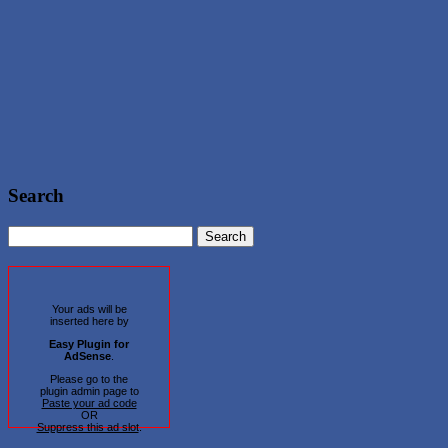
Search
Your ads will be
inserted here by
Easy Plugin for
AdSense
.
Please go to the
plugin admin page to
Paste your ad code
OR
Suppress this ad slot
.