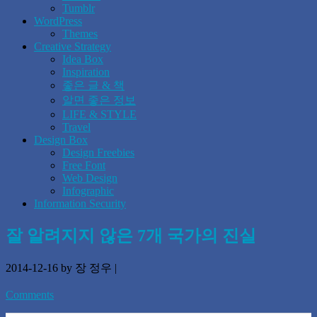
Tumblr
WordPress
Themes
Creative Strategy
Idea Box
Inspiration
좋은 글 & 책
알면 좋은 정보
LIFE & STYLE
Travel
Design Box
Design Freebies
Free Font
Web Design
Infographic
Information Security
잘 알려지지 않은 7개 국가의 진실
2014-12-16
by 장 정우
|
Comments