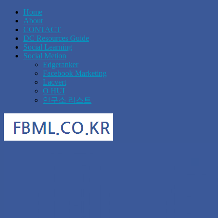
Home
About
CONTACT
DC Resources Guide
Social Learning
Social Metion
Edgeranker
Facebook Marketing
Lacvert
O HUI
연구소 리스트