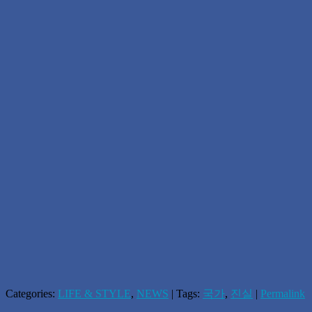
Categories:
LIFE & STYLE
,
NEWS
| Tags:
국가
,
진실
|
Permalink