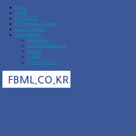
Home
About
CONTACT
DC Resources Guide
Social Learning
Social Metion
Edgeranker
Facebook Marketing
Lacvert
O HUI
연구소 리스트