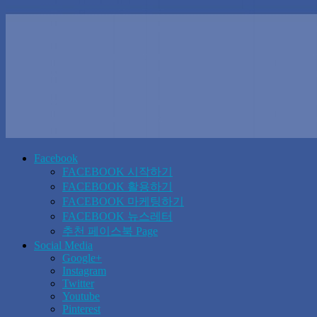
Facebook
FACEBOOK 시작하기
FACEBOOK 활용하기
FACEBOOK 마케팅하기
FACEBOOK 뉴스레터
추천 페이스북 Page
Social Media
Google+
Instagram
Twitter
Youtube
Pinterest