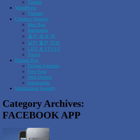
Tumblr
WordPress
Themes
Creative Strategy
Idea Box
Inspiration
좋은 글 & 책
알면 좋은 정보
LIFE & STYLE
Travel
Design Box
Design Freebies
Free Font
Web Design
Infographic
Information Security
Category Archives:
FACEBOOK APP