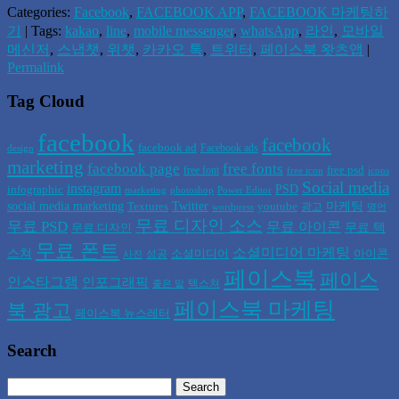
Categories:
Facebook
,
FACEBOOK APP
,
FACEBOOK 마케팅하
기
| Tags:
kakao
,
line
,
mobile messenger
,
whatsApp
,
라인
,
모바일
메신저
,
스냅챗
,
위챗
,
카카오 톡
,
트위터
,
페이스북 왓츠앱
|
Permalink
Tag Cloud
facebook
facebook
facebook ad
Facebook ads
design
marketing
facebook page
free fonts
free psd
free font
free icon
icons
Social media
instagram
PSD
infographic
marketing
photoshop
Power Editor
social media marketing
Twitter
마케팅
Textures
youtube
광고
wordpress
명언
무료 디자인 소스
무료 PSD
무료 아이콘
무료 텍
무료 디자인
무료 폰트
소셜미디어 마케팅
스쳐
소셜미디어
아이콘
성공
사진
페이스북
페이스
인스타그램
인포그래픽
텍스쳐
좋은 말
페이스북 마케팅
북 광고
페이스북 뉴스레터
Search