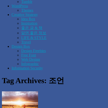
Tumblr
WordPress
Themes
Creative Strategy
Idea Box
Inspiration
좋은 글 & 책
알면 좋은 정보
LIFE & STYLE
Travel
Design Box
Design Freebies
Free Font
Web Design
Infographic
Information Security
Tag Archives:
조언