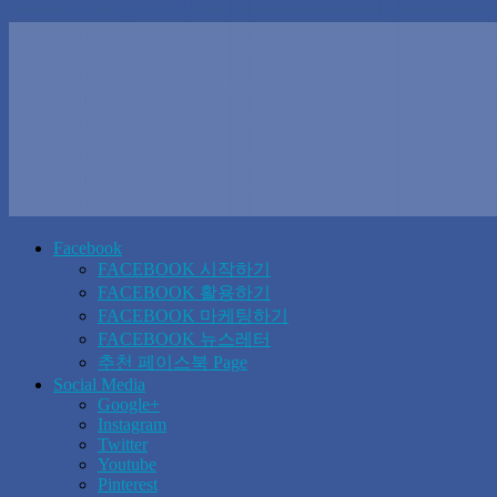
Facebook
FACEBOOK 시작하기
FACEBOOK 활용하기
FACEBOOK 마케팅하기
FACEBOOK 뉴스레터
추천 페이스북 Page
Social Media
Google+
Instagram
Twitter
Youtube
Pinterest