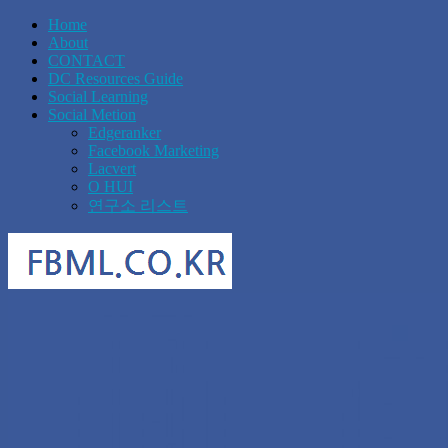
Home
About
CONTACT
DC Resources Guide
Social Learning
Social Metion
Edgeranker
Facebook Marketing
Lacvert
O HUI
연구소 리스트