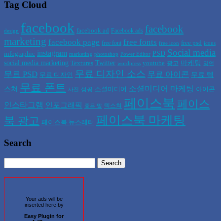
Tag Cloud
facebook
facebook
facebook ad
Facebook ads
design
marketing
facebook page
free fonts
free psd
free font
free icon
icons
Social media
instagram
PSD
infographic
marketing
photoshop
Power Editor
social media marketing
Twitter
마케팅
Textures
youtube
광고
wordpress
명언
무료 디자인 소스
무료 PSD
무료 아이콘
무료 텍
무료 디자인
무료 폰트
소셜미디어 마케팅
스쳐
소셜미디어
아이콘
성공
사진
페이스북
페이스
인스타그램
인포그래픽
텍스쳐
좋은 말
페이스북 마케팅
북 광고
페이스북 뉴스레터
Search
Your ads will be
inserted here by
Easy Plugin for