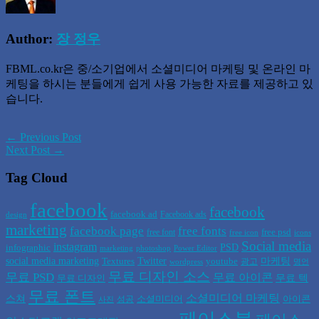
Author:
장 정우
FBML.co.kr은 중/소기업에서 소셜미디어 마케팅 및 온라인 마
케팅을 하시는 분들에게 쉽게 사용 가능한 자료를 제공하고 있
습니다.
← Previous Post
Next Post →
Tag Cloud
facebook
facebook
facebook ad
Facebook ads
design
marketing
facebook page
free fonts
free psd
free font
free icon
icons
Social media
instagram
PSD
infographic
marketing
photoshop
Power Editor
social media marketing
Twitter
마케팅
Textures
youtube
광고
wordpress
명언
무료 디자인 소스
무료 PSD
무료 아이콘
무료 텍
무료 디자인
무료 폰트
소셜미디어 마케팅
스쳐
소셜미디어
아이콘
성공
사진