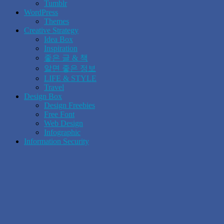
Tumblr
WordPress
Themes
Creative Strategy
Idea Box
Inspiration
좋은 글 & 책
알면 좋은 정보
LIFE & STYLE
Travel
Design Box
Design Freebies
Free Font
Web Design
Infographic
Information Security