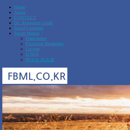
Home
About
CONTACT
DC Resources Guide
Social Learning
Social Metion
Edgeranker
Facebook Marketing
Lacvert
O HUI
연구소 리스트