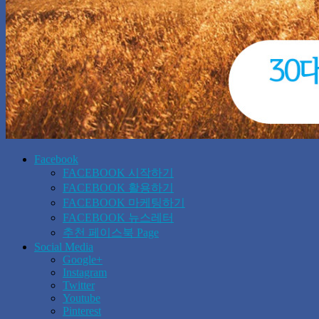
Facebook
FACEBOOK 시작하기
FACEBOOK 활용하기
FACEBOOK 마케팅하기
FACEBOOK 뉴스레터
추천 페이스북 Page
Social Media
Google+
Instagram
Twitter
Youtube
Pinterest