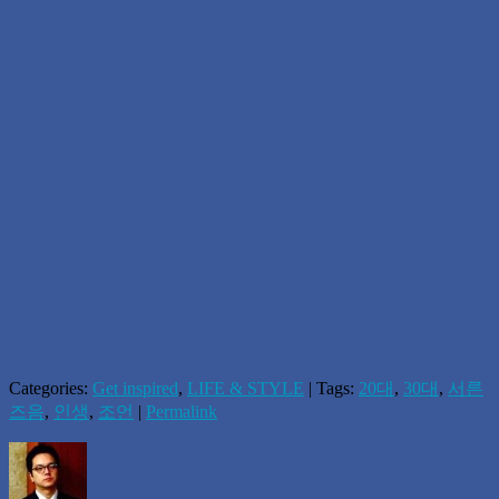
Categories:
Get inspired
,
LIFE & STYLE
| Tags:
20대
,
30대
,
서른
즈음
,
인생
,
조언
|
Permalink