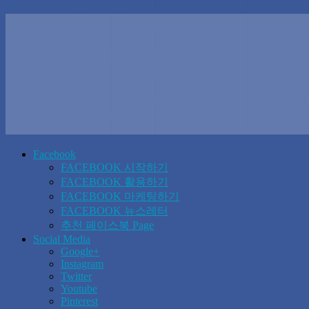
Facebook
FACEBOOK 시작하기
FACEBOOK 활용하기
FACEBOOK 마케팅하기
FACEBOOK 뉴스레터
추천 페이스북 Page
Social Media
Google+
Instagram
Twitter
Youtube
Pinterest