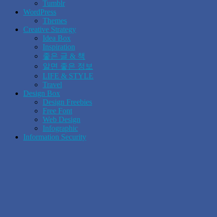
Tumblr
WordPress
Themes
Creative Strategy
Idea Box
Inspiration
좋은 글 & 책
알면 좋은 정보
LIFE & STYLE
Travel
Design Box
Design Freebies
Free Font
Web Design
Infographic
Information Security