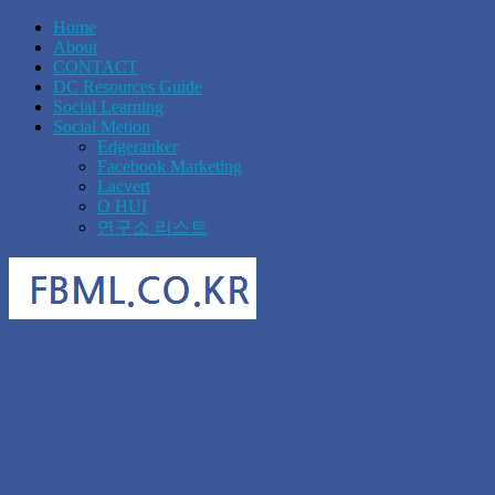
Home
About
CONTACT
DC Resources Guide
Social Learning
Social Metion
Edgeranker
Facebook Marketing
Lacvert
O HUI
연구소 리스트