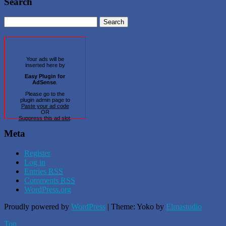
Search
Your ads will be
inserted here by
Easy Plugin for
AdSense
.
Please go to the
plugin admin page to
Paste your ad code
OR
Suppress this ad slot
.
Meta
Register
Log in
Entries
RSS
Comments
RSS
WordPress.org
Proudly powered by
WordPress
|
Theme: Yoko by
Elmastudio
Top