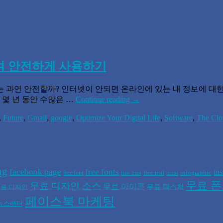
하여 안전하게 사용하기
 과연 안전할까? 인터넷이 안되면 온라인에 있는 내 정보에 대한
 몇 년 동안 수많은 …
Continue reading
→
,
Future
,
Gmail
,
google
,
Optimize Your Digital Life
,
Software
,
The Clo
ng
facebook page
free fonts
in
free psd
infographic
free font
free icon
icons
무료 
무료 디자인 소스
무료 아이콘
무료 텍스쳐
료 디자인
페이스북 마케팅
뉴스레터