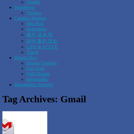
Tumblr
WordPress
Themes
Creative Strategy
Idea Box
Inspiration
좋은 글 & 책
알면 좋은 정보
LIFE & STYLE
Travel
Design Box
Design Freebies
Free Font
Web Design
Infographic
Information Security
Tag Archives:
Gmail