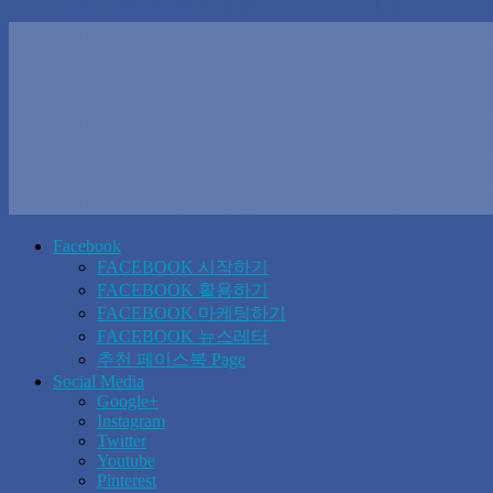
Facebook
FACEBOOK 시작하기
FACEBOOK 활용하기
FACEBOOK 마케팅하기
FACEBOOK 뉴스레터
추천 페이스북 Page
Social Media
Google+
Instagram
Twitter
Youtube
Pinterest