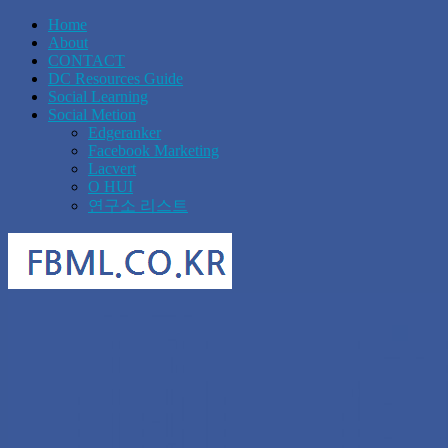
Home
About
CONTACT
DC Resources Guide
Social Learning
Social Metion
Edgeranker
Facebook Marketing
Lacvert
O HUI
연구소 리스트