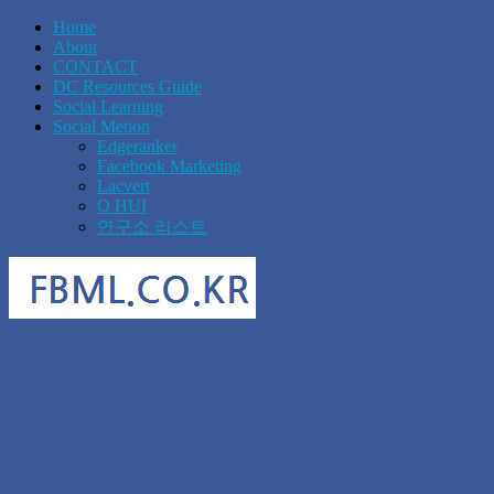
Home
About
CONTACT
DC Resources Guide
Social Learning
Social Metion
Edgeranker
Facebook Marketing
Lacvert
O HUI
연구소 리스트