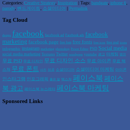
Categories:
Creative Strategy
,
Inspiration
| Tags:
bandgate
,
iphone 6
,
parody
,
밴드게이트
,
소셜미디어
|
Permalink
Tag Cloud
facebook
facebook
facebook ad
Facebook ads
design
marketing
facebook page
free fonts
free psd
free font
free icon
icons
Social media
instagram
PSD
infographic
marketing
photoshop
Power Editor
social media marketing
Twitter
마케팅
Textures
youtube
광고
wordpress
명언
무료 디자인 소스
무료 PSD
무료 아이콘
무료 텍
무료 디자인
무료 폰트
소셜미디어 마케팅
스쳐
소셜미디어
아이콘
성공
사진
페이스북
페이스
인스타그램
인포그래픽
텍스쳐
좋은 말
페이스북 마케팅
북 광고
페이스북 뉴스레터
Sponsored Links