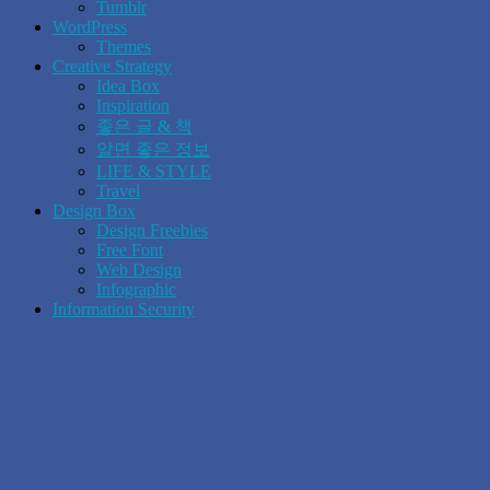
Tumblr
WordPress
Themes
Creative Strategy
Idea Box
Inspiration
좋은 글 & 책
알면 좋은 정보
LIFE & STYLE
Travel
Design Box
Design Freebies
Free Font
Web Design
Infographic
Information Security