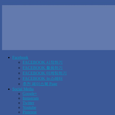
Facebook
FACEBOOK 시작하기
FACEBOOK 활용하기
FACEBOOK 마케팅하기
FACEBOOK 뉴스레터
추천 페이스북 Page
Social Media
Google+
Instagram
Twitter
Youtube
Pinterest