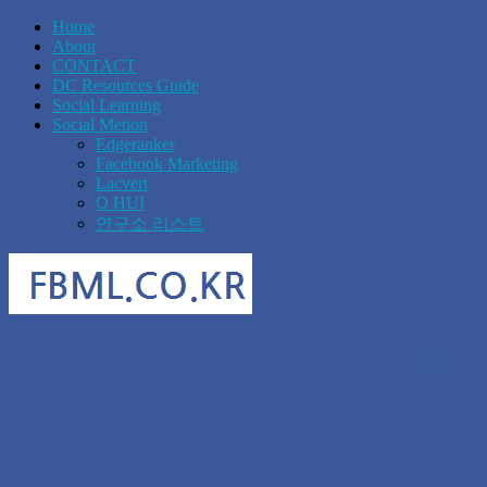
Home
About
CONTACT
DC Resources Guide
Social Learning
Social Metion
Edgeranker
Facebook Marketing
Lacvert
O HUI
연구소 리스트