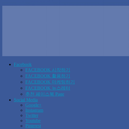
Facebook
FACEBOOK 시작하기
FACEBOOK 활용하기
FACEBOOK 마케팅하기
FACEBOOK 뉴스레터
추천 페이스북 Page
Social Media
Google+
Instagram
Twitter
Youtube
Pinterest