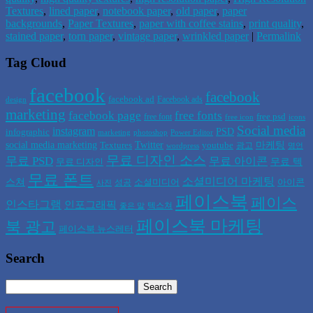
Textures
,
lined paper
,
notebook paper
,
old paper
,
paper
backgrounds
,
Paper Textures
,
paper with coffee stains
,
print quality
,
stained paper
,
torn paper
,
vintage paper
,
wrinkled paper
|
Permalink
Tag Cloud
facebook
facebook
facebook ad
Facebook ads
design
marketing
facebook page
free fonts
free psd
free font
free icon
icons
Social media
instagram
PSD
infographic
marketing
photoshop
Power Editor
social media marketing
Twitter
마케팅
Textures
youtube
광고
wordpress
명언
무료 디자인 소스
무료 PSD
무료 아이콘
무료 텍
무료 디자인
무료 폰트
소셜미디어 마케팅
스쳐
소셜미디어
아이콘
성공
사진
페이스북
페이스
인스타그램
인포그래픽
텍스쳐
좋은 말
페이스북 마케팅
북 광고
페이스북 뉴스레터
Search