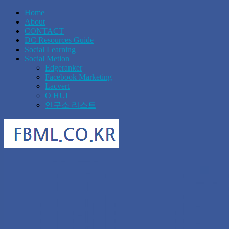
Home
About
CONTACT
DC Resources Guide
Social Learning
Social Metion
Edgeranker
Facebook Marketing
Lacvert
O HUI
연구소 리스트