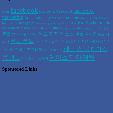
facebook
facebook
facebook ad
Facebook ads
design
marketing
facebook page
free fonts
free psd
free font
free icon
icons
Social media
instagram
PSD
infographic
marketing
photoshop
Power Editor
social media marketing
Twitter
마케팅
Textures
youtube
광고
wordpress
명언
무료 디자인 소스
무료 PSD
무료 아이콘
무료 텍
무료 디자인
무료 폰트
소셜미디어 마케팅
스쳐
소셜미디어
아이콘
성공
사진
페이스북
페이스
인스타그램
인포그래픽
텍스쳐
좋은 말
페이스북 마케팅
북 광고
페이스북 뉴스레터
Sponsored Links