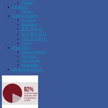
Tumblr
WordPress
Themes
Creative Strategy
Idea Box
Inspiration
좋은 글 & 책
알면 좋은 정보
LIFE & STYLE
Travel
Design Box
Design Freebies
Free Font
Web Design
Infographic
Information Security