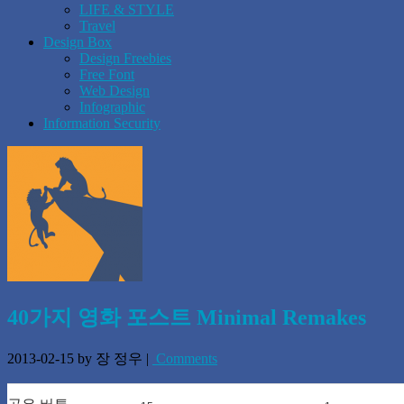
LIFE & STYLE
Travel
Design Box
Design Freebies
Free Font
Web Design
Infographic
Information Security
40가지 영화 포스트 Minimal Remakes
2013-02-15
by 장 정우
|
Comments