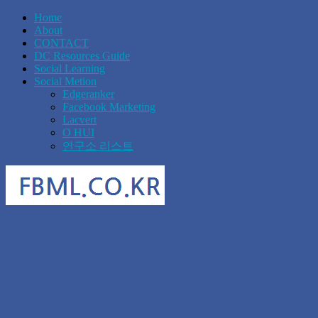
Home
About
CONTACT
DC Resources Guide
Social Learning
Social Metion
Edgeranker
Facebook Marketing
Lacvert
O HUI
연구소 리스트