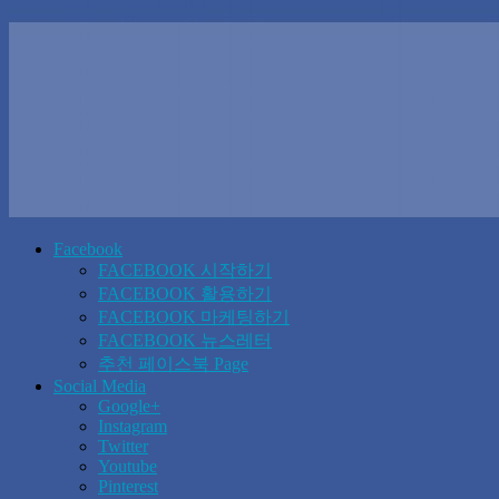
Facebook
FACEBOOK 시작하기
FACEBOOK 활용하기
FACEBOOK 마케팅하기
FACEBOOK 뉴스레터
추천 페이스북 Page
Social Media
Google+
Instagram
Twitter
Youtube
Pinterest