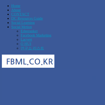
Home
About
CONTACT
DC Resources Guide
Social Learning
Social Metion
Edgeranker
Facebook Marketing
Lacvert
O HUI
연구소 리스트