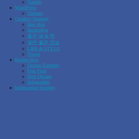
Tumblr
WordPress
Themes
Creative Strategy
Idea Box
Inspiration
좋은 글 & 책
알면 좋은 정보
LIFE & STYLE
Travel
Design Box
Design Freebies
Free Font
Web Design
Infographic
Information Security