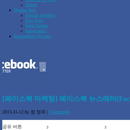
Travel
Design Box
Design Freebies
Free Font
Web Design
Infographic
Information Security
[페이스북 마케팅] 페이스북 뉴스레터(Facebook 
2013-11-12
by 장 정우
|
Comments
공유 버튼
3
0
3