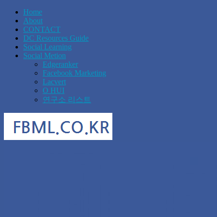
Home
About
CONTACT
DC Resources Guide
Social Learning
Social Metion
Edgeranker
Facebook Marketing
Lacvert
O HUI
연구소 리스트