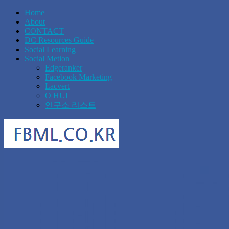
Home
About
CONTACT
DC Resources Guide
Social Learning
Social Metion
Edgeranker
Facebook Marketing
Lacvert
O HUI
연구소 리스트