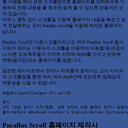
웹 서핑을 하다 보면 스크롤만으로 홈페이지를 상하좌우로 이
동하며 전체 내용을 물 흐르듯 쉽게 볼 수 있도록 만들어진 곳
이 있습니다.
마우스 클릭 없이 스크롤을 이용해 홈페이지 내용을 빠르고 쉽
게 전달해주는 곳이 Parallax Scroll을 이용해 제작된 홈페이지
입니다.
Parallax Scroll은 다중스크롤이라고도 하며 Parallax Scroll 웹사
이트의 의미는 사용자가 스크롤을 이용하여 이동할 때 배경이
나 다른 오브젝트들이 각각의 시차와 depth를 가지고 반응해
변화(움직임)되는 홈페이지를 말합니다.
일정한 레이아웃에서 벗어나 자유롭게 움직이는 교차 이미지
와 스크롤링을 통해 여러 개의 depth안에 있는듯한 입체감과
역동성을 느낄 수 있습니다.
페럴렉스[parallax(par·all·ax)]란
명사

[U] (전문 용어) 시차(視差: 관측 위치에 따른 물체의 위치나 방향의 
출처:Oxford Advanced Learner's English-Korean Dictionar
Parallax Scroll 홈페이지 제작시