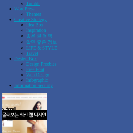
Tumblr
WordPress
Themes
Creative Strategy
Idea Box
Inspiration
좋은 글 & 책
알면 좋은 정보
LIFE & STYLE
Travel
Design Box
Design Freebies
Free Font
Web Design
Infographic
Information Security