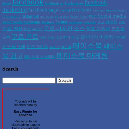
facebook
facebook
facebook ad
Facebook ads
design
marketing
facebook page
free fonts
free psd
free font
free icon
icons
Social media
instagram
PSD
infographic
marketing
photoshop
Power Editor
social media marketing
Twitter
마케팅
Textures
youtube
광고
wordpress
명언
무료 디자인 소스
무료 PSD
무료 아이콘
무료 텍
무료 디자인
무료 폰트
소셜미디어 마케팅
스쳐
소셜미디어
아이콘
성공
사진
페이스북
페이스
인스타그램
인포그래픽
텍스쳐
좋은 말
페이스북 마케팅
북 광고
페이스북 뉴스레터
Search
Your ads will be
inserted here by
Easy Plugin for
AdSense
.
Please go to the
plugin admin page to
Paste your ad code