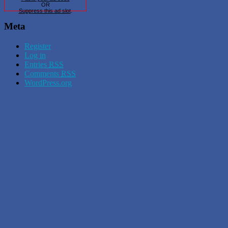
OR
Suppress this ad slot
.
Meta
Register
Log in
Entries
RSS
Comments
RSS
WordPress.org