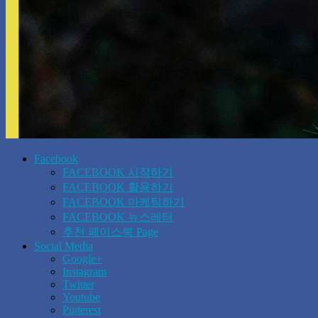
Facebook
FACEBOOK 시작하기
FACEBOOK 활용하기
FACEBOOK 마케팅하기
FACEBOOK 뉴스레터
추천 페이스북 Page
Social Media
Google+
Instagram
Twitter
Youtube
Pinterest