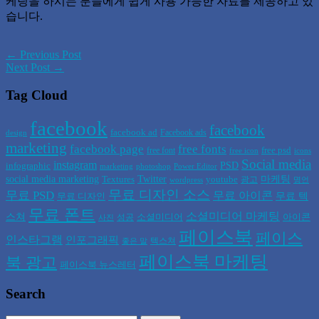
케팅을 하시는 분들에게 쉽게 사용 가능한 자료를 제공하고 있
습니다.
← Previous Post
Next Post →
Tag Cloud
facebook
facebook
facebook ad
Facebook ads
design
marketing
facebook page
free fonts
free psd
free font
free icon
icons
Social media
instagram
PSD
infographic
marketing
photoshop
Power Editor
social media marketing
Twitter
마케팅
Textures
youtube
광고
wordpress
명언
무료 디자인 소스
무료 PSD
무료 아이콘
무료 텍
무료 디자인
무료 폰트
소셜미디어 마케팅
스쳐
소셜미디어
아이콘
성공
사진
페이스북
페이스
인스타그램
인포그래픽
텍스쳐
좋은 말
페이스북 마케팅
북 광고
페이스북 뉴스레터
Search