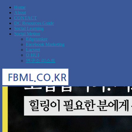
Home
About
CONTACT
DC Resources Guide
Social Learning
Social Metion
Edgeranker
Facebook Marketing
Lacvert
O HUI
연구소 리스트