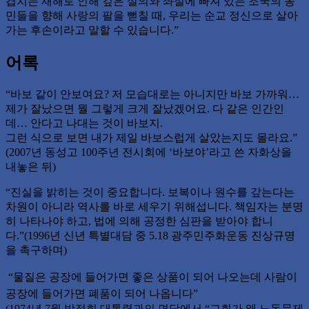
겹치는 재해로 인해 깊은 실의와 좌절에 빠져 있는 조국의 농
민들을 향해 사랑의 팔을 뻗칠 때, 우리는 순교 정신으로 살아
가는 후손이라고 말할 수 있습니다.”
어록
“바보 같이 안보여요? 저 모습대로는 아니지만 바보 가까워…
제가 잘났으면 뭘 그렇게 크게 잘났겠어요. 다 같은 인간인
데… 안다고 나대는 것이 바보지.
그런 식으로 보면 내가 제일 바보스럽게 살았는지도 몰라요.”
(2007년 동성고 100주년 전시회에 ‘바보야’라고 쓴 자화상을
내놓은 뒤)
“진실을 밝히는 것이 중요합니다. 보복이나 원수를 갚는다는
차원이 아니라 역사를 바로 세우기 위해섭니다. 책임자는 분명
히 나타나야 하고, 법에 의해 공정한 심판을 받아야 합니
다.”(1996년 신년 특별대담 중 5.18 광주민주화운동 진상규명
을 촉구하며)
“물질은 공장에 들어가면 좋은 상품이 되어 나오는데 사람이
공장에 들어가면 폐품이 되어 나옵니다”
(1974년 7월 박정희 대통령과의 면담에서 “교회가 왜 노동문제