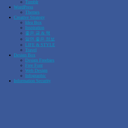
Tumblr
WordPress
Themes
Creative Strategy
Idea Box
Inspiration
좋은 글 & 책
알면 좋은 정보
LIFE & STYLE
Travel
Design Box
Design Freebies
Free Font
Web Design
Infographic
Information Security