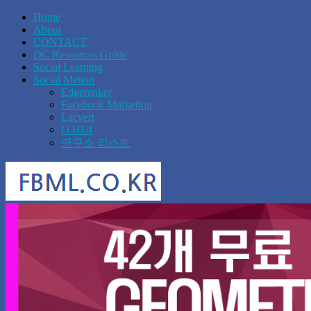
Home
About
CONTACT
DC Resources Guide
Social Learning
Social Metion
Edgeranker
Facebook Marketing
Lacvert
O HUI
연구소 리스트