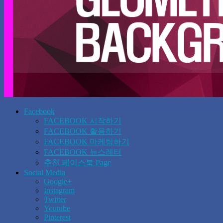
Facebook
FACEBOOK 시작하기
FACEBOOK 활용하기
FACEBOOK 마케팅하기
FACEBOOK 뉴스레터
추천 페이스북 Page
Social Media
Google+
Instagram
Twitter
Youtube
Pinterest