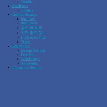
Tumblr
WordPress
Themes
Creative Strategy
Idea Box
Inspiration
좋은 글 & 책
알면 좋은 정보
LIFE & STYLE
Travel
Design Box
Design Freebies
Free Font
Web Design
Infographic
Information Security