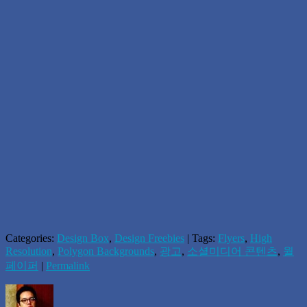
Categories:
Design Box
,
Design Freebies
| Tags:
Flyers
,
High
Resolution
,
Polygon Backgrounds
,
광고
,
소셜미디어 콘텐츠
,
월
페이퍼
|
Permalink