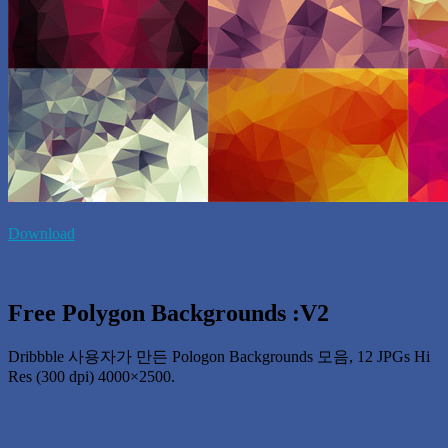
Download
Free Polygon Backgrounds :V2
Dribbble 사용자가 만든 Pologon Backgrounds 모음, 12 JPGs Hi
Res (300 dpi) 4000×2500.