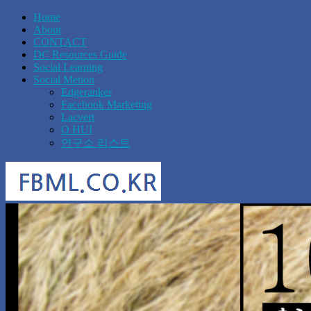
Home
About
CONTACT
DC Resources Guide
Social Learning
Social Metion
Edgeranker
Facebook Marketing
Lacvert
O HUI
연구소 리스트