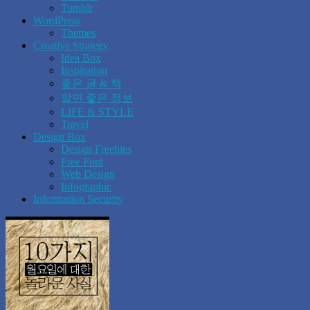
Tumblr
WordPress
Themes
Creative Strategy
Idea Box
Inspiration
좋은 글 & 책
알면 좋은 정보
LIFE & STYLE
Travel
Design Box
Design Freebies
Free Font
Web Design
Infographic
Information Security