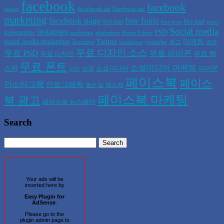
facebook
facebook
facebook ad
Facebook ads
design
marketing
facebook page
free fonts
free psd
free font
free icon
icons
Social media
instagram
PSD
infographic
marketing
photoshop
Power Editor
social media marketing
Twitter
마케팅
Textures
youtube
광고
wordpress
명언
무료 디자인 소스
무료 PSD
무료 아이콘
무료 텍
무료 디자인
무료 폰트
소셜미디어 마케팅
스쳐
소셜미디어
아이콘
성공
사진
페이스북
페이스
인스타그램
인포그래픽
텍스쳐
좋은 말
페이스북 마케팅
북 광고
페이스북 뉴스레터
Search
Your ads will be
inserted here by
Easy Plugin for
AdSense
.
Please go to the
plugin admin page to