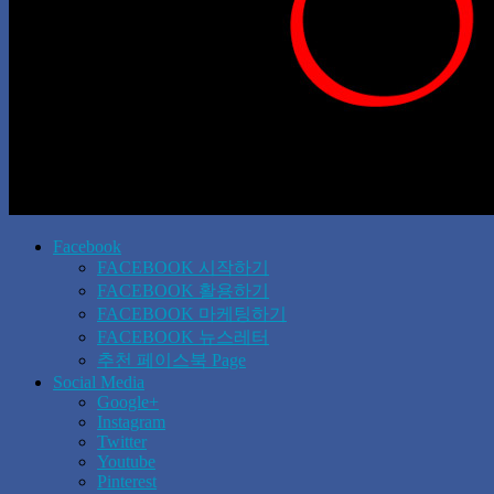
Facebook
FACEBOOK 시작하기
FACEBOOK 활용하기
FACEBOOK 마케팅하기
FACEBOOK 뉴스레터
추천 페이스북 Page
Social Media
Google+
Instagram
Twitter
Youtube
Pinterest