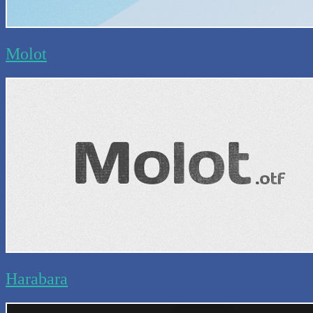
Molot
Harabara