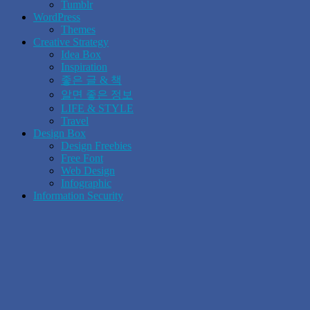
Tumblr
WordPress
Themes
Creative Strategy
Idea Box
Inspiration
좋은 글 & 책
알면 좋은 정보
LIFE & STYLE
Travel
Design Box
Design Freebies
Free Font
Web Design
Infographic
Information Security