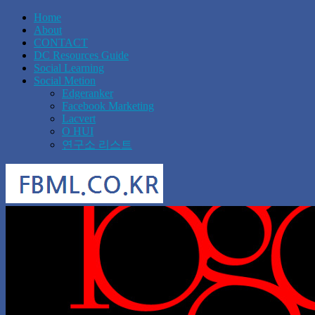
Home
About
CONTACT
DC Resources Guide
Social Learning
Social Metion
Edgeranker
Facebook Marketing
Lacvert
O HUI
연구소 리스트