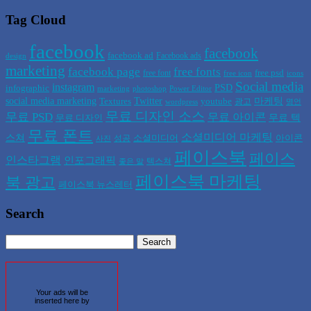
Tag Cloud
facebook
facebook
facebook ad
Facebook ads
design
marketing
facebook page
free fonts
free psd
free font
free icon
icons
Social media
instagram
PSD
infographic
marketing
photoshop
Power Editor
social media marketing
Twitter
마케팅
Textures
youtube
광고
wordpress
명언
무료 디자인 소스
무료 PSD
무료 아이콘
무료 텍
무료 디자인
무료 폰트
소셜미디어 마케팅
스쳐
소셜미디어
아이콘
성공
사진
페이스북
페이스
인스타그램
인포그래픽
텍스쳐
좋은 말
페이스북 마케팅
북 광고
페이스북 뉴스레터
Search
Your ads will be
inserted here by