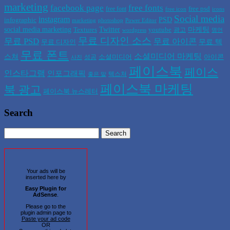
marketing
facebook page
free fonts
free psd
free font
free icon
icons
Social media
instagram
PSD
infographic
marketing
photoshop
Power Editor
social media marketing
Twitter
마케팅
Textures
youtube
광고
wordpress
명언
무료 디자인 소스
무료 PSD
무료 아이콘
무료 텍
무료 디자인
무료 폰트
소셜미디어 마케팅
스쳐
소셜미디어
아이콘
성공
사진
페이스북
페이스
인스타그램
인포그래픽
텍스쳐
좋은 말
페이스북 마케팅
북 광고
페이스북 뉴스레터
Search
Your ads will be
inserted here by
Easy Plugin for
AdSense
.
Please go to the
plugin admin page to
Paste your ad code
OR