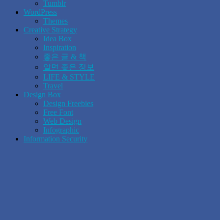
Tumblr
WordPress
Themes
Creative Strategy
Idea Box
Inspiration
좋은 글 & 책
알면 좋은 정보
LIFE & STYLE
Travel
Design Box
Design Freebies
Free Font
Web Design
Infographic
Information Security