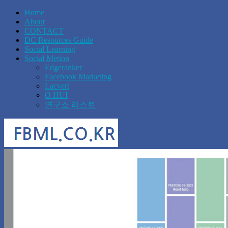
Home
About
CONTACT
DC Resources Guide
Social Learning
Social Metion
Edgeranker
Facebook Marketing
Lacvert
O HUI
연구소 리스트