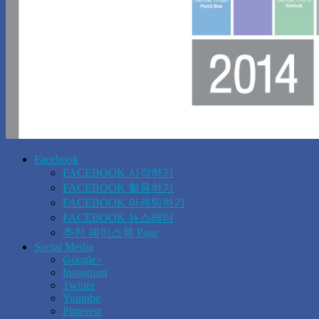
Facebook
FACEBOOK 시작하기
FACEBOOK 활용하기
FACEBOOK 마케팅하기
FACEBOOK 뉴스레터
추천 페이스북 Page
Social Media
Google+
Instagram
Twitter
Youtube
Pinterest