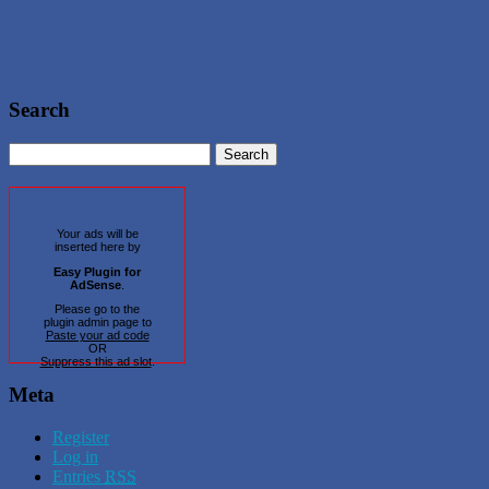
Search
Your ads will be
inserted here by
Easy Plugin for
AdSense
.
Please go to the
plugin admin page to
Paste your ad code
OR
Suppress this ad slot
.
Meta
Register
Log in
Entries
RSS