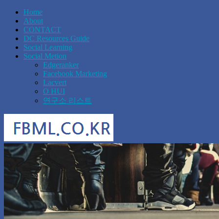
Home
About
CONTACT
DC Resources Guide
Social Learning
Social Metion
Edgeranker
Facebook Marketing
Lacvert
O HUI
연구소 리스트