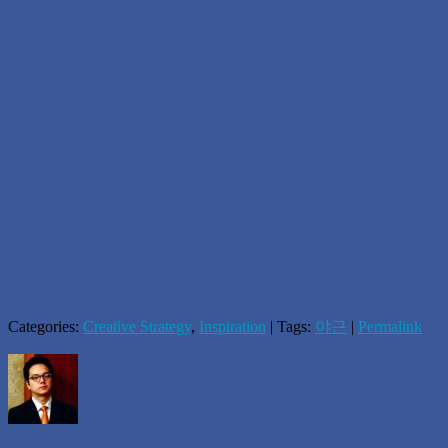
Categories:
Creative Strategy
,
Inspiration
| Tags:
야근
|
Permalink