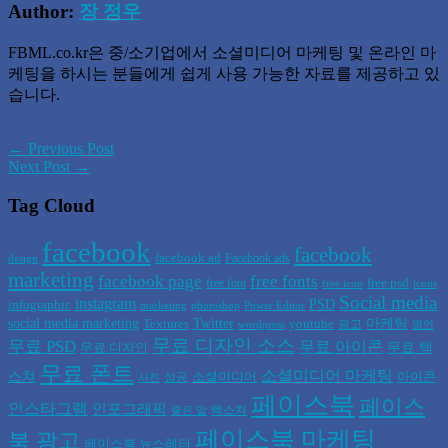
Author:
장 정우
FBML.co.kr은 중/소기업에서 소셜미디어 마케팅 및 온라인 마
케팅을 하시는 분들에게 쉽게 사용 가능한 자료를 제공하고 있
습니다.
← Previous Post
Next Post →
Tag Cloud
facebook
facebook
facebook ad
Facebook ads
design
marketing
facebook page
free fonts
free psd
free font
free icon
icons
Social media
instagram
PSD
infographic
marketing
photoshop
Power Editor
social media marketing
Twitter
마케팅
Textures
youtube
광고
wordpress
명언
무료 디자인 소스
무료 PSD
무료 아이콘
무료 텍
무료 디자인
무료 폰트
소셜미디어 마케팅
스쳐
소셜미디어
아이콘
성공
사진
페이스북
페이스
인스타그램
인포그래픽
텍스쳐
좋은 말
페이스북 마케팅
북 광고
페이스북 뉴스레터