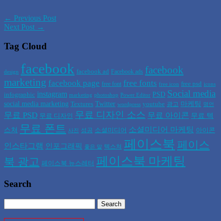
← Previous Post
Next Post →
Tag Cloud
facebook
facebook
facebook ad
Facebook ads
design
marketing
facebook page
free fonts
free psd
free font
free icon
icons
Social media
instagram
PSD
infographic
marketing
photoshop
Power Editor
social media marketing
Twitter
마케팅
Textures
youtube
광고
wordpress
명언
무료 디자인 소스
무료 PSD
무료 아이콘
무료 텍
무료 디자인
무료 폰트
소셜미디어 마케팅
스쳐
소셜미디어
아이콘
성공
사진
페이스북
페이스
인스타그램
인포그래픽
텍스쳐
좋은 말
페이스북 마케팅
북 광고
페이스북 뉴스레터
Search