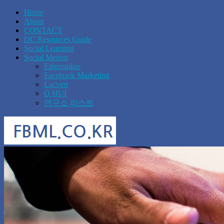
Home
About
CONTACT
DC Resources Guide
Social Learning
Social Metion
Edgeranker
Facebook Marketing
Lacvert
O HUI
연구소 리스트