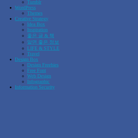
Tumblr
WordPress
Themes
Creative Strategy
Idea Box
Inspiration
좋은 글 & 책
알면 좋은 정보
LIFE & STYLE
Travel
Design Box
Design Freebies
Free Font
Web Design
Infographic
Information Security