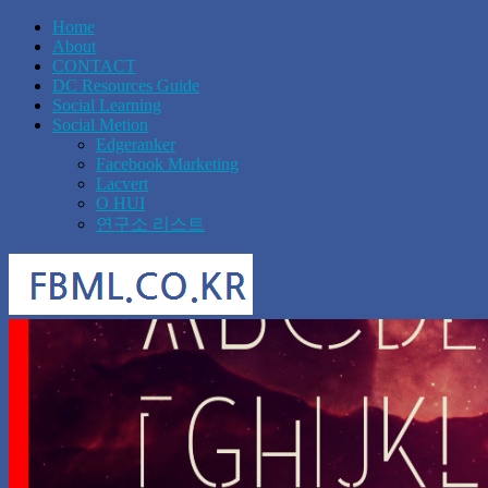
Home
About
CONTACT
DC Resources Guide
Social Learning
Social Metion
Edgeranker
Facebook Marketing
Lacvert
O HUI
연구소 리스트