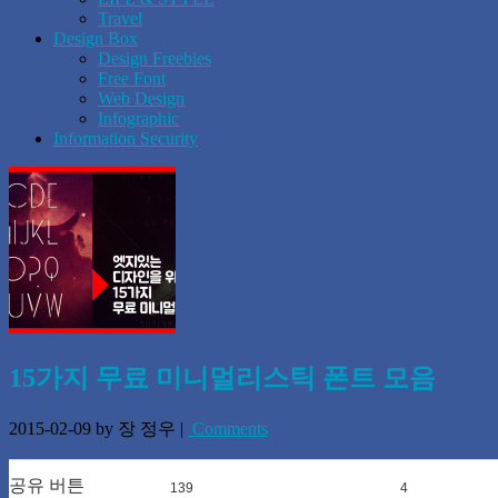
Travel
Design Box
Design Freebies
Free Font
Web Design
Infographic
Information Security
15가지 무료 미니멀리스틱 폰트 모음
2015-02-09
by 장 정우
|
Comments
공유 버튼
139
0
4