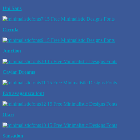
Uni Sans
Circula
Junction
Caviar Dreams
Extravaganzza font
Otari
Sansation