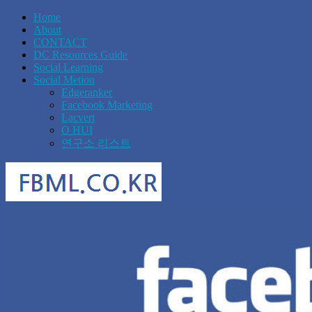
Home
About
CONTACT
DC Resources Guide
Social Learning
Social Metion
Edgeranker
Facebook Marketing
Lacvert
O HUI
연구소 리스트