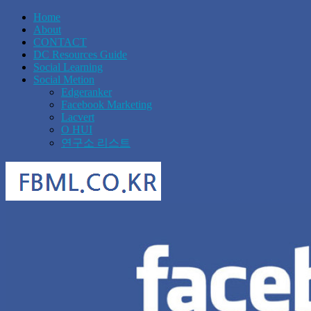
Home
About
CONTACT
DC Resources Guide
Social Learning
Social Metion
Edgeranker
Facebook Marketing
Lacvert
O HUI
연구소 리스트