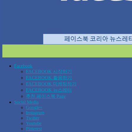
Facebook
FACEBOOK 시작하기
FACEBOOK 활용하기
FACEBOOK 마케팅하기
FACEBOOK 뉴스레터
추천 페이스북 Page
Social Media
Google+
Instagram
Twitter
Youtube
Pinterest