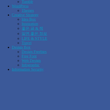
Tumblr
WordPress
Themes
Creative Strategy
Idea Box
Inspiration
좋은 글 & 책
알면 좋은 정보
LIFE & STYLE
Travel
Design Box
Design Freebies
Free Font
Web Design
Infographic
Information Security