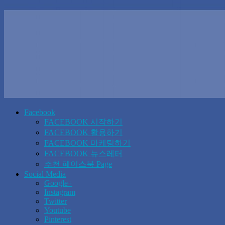
Facebook
FACEBOOK 시작하기
FACEBOOK 활용하기
FACEBOOK 마케팅하기
FACEBOOK 뉴스레터
추천 페이스북 Page
Social Media
Google+
Instagram
Twitter
Youtube
Pinterest