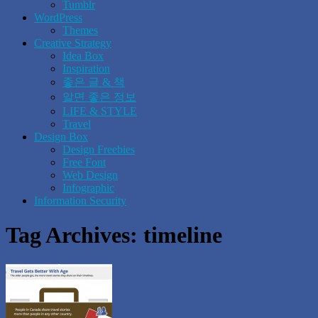
Tumblr
WordPress
Themes
Creative Strategy
Idea Box
Inspiration
좋은 글 & 책
알면 좋은 정보
LIFE & STYLE
Travel
Design Box
Design Freebies
Free Font
Web Design
Infographic
Information Security
Tag Archives:
timeline