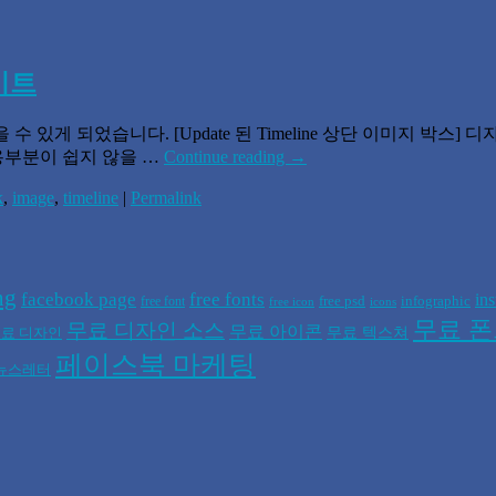
사이트
넣을 수 있게 되었습니다. [Update 된 Timeline 상단 이미지
용부분이 쉽지 않을 …
Continue reading
→
k
,
image
,
timeline
|
Permalink
ng
facebook page
free fonts
in
free psd
infographic
free font
free icon
icons
무료 
무료 디자인 소스
무료 아이콘
무료 텍스쳐
료 디자인
페이스북 마케팅
뉴스레터