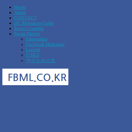
Home
About
CONTACT
DC Resources Guide
Social Learning
Social Metion
Edgeranker
Facebook Marketing
Lacvert
O HUI
연구소 리스트