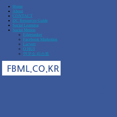
Home
About
CONTACT
DC Resources Guide
Social Learning
Social Metion
Edgeranker
Facebook Marketing
Lacvert
O HUI
연구소 리스트