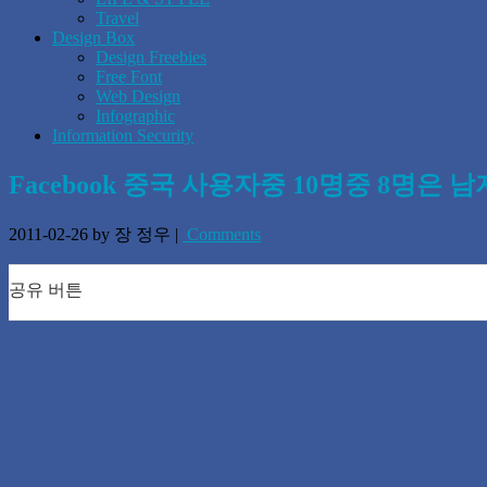
Travel
Design Box
Design Freebies
Free Font
Web Design
Infographic
Information Security
Facebook 중국 사용자중 10명중 8명은 남
2011-02-26
by 장 정우
|
Comments
공유 버튼
0
0
0
0