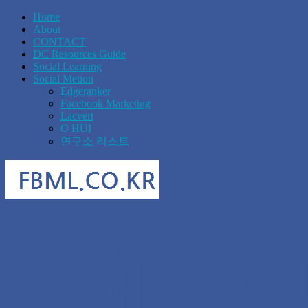
Home
About
CONTACT
DC Resources Guide
Social Learning
Social Metion
Edgeranker
Facebook Marketing
Lacvert
O HUI
연구소 리스트