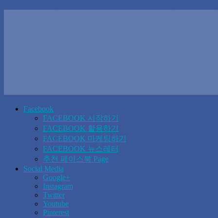
Facebook
FACEBOOK 시작하기
FACEBOOK 활용하기
FACEBOOK 마케팅하기
FACEBOOK 뉴스레터
추천 페이스북 Page
Social Media
Google+
Instagram
Twitter
Youtube
Pinterest