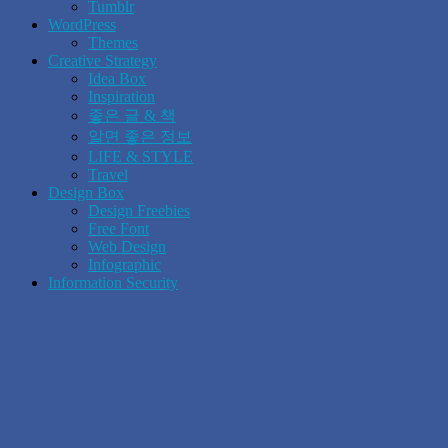
Tumblr
WordPress
Themes
Creative Strategy
Idea Box
Inspiration
좋은 글 & 책
알면 좋은 정보
LIFE & STYLE
Travel
Design Box
Design Freebies
Free Font
Web Design
Infographic
Information Security