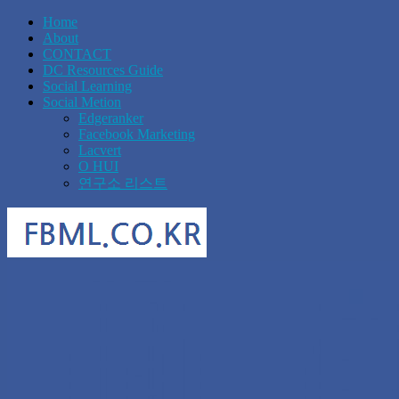
Home
About
CONTACT
DC Resources Guide
Social Learning
Social Metion
Edgeranker
Facebook Marketing
Lacvert
O HUI
연구소 리스트