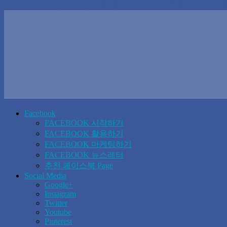
Facebook
FACEBOOK 시작하기
FACEBOOK 활용하기
FACEBOOK 마케팅하기
FACEBOOK 뉴스레터
추천 페이스북 Page
Social Media
Google+
Instagram
Twitter
Youtube
Pinterest