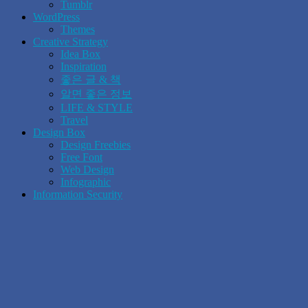
Tumblr
WordPress
Themes
Creative Strategy
Idea Box
Inspiration
좋은 글 & 책
알면 좋은 정보
LIFE & STYLE
Travel
Design Box
Design Freebies
Free Font
Web Design
Infographic
Information Security