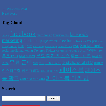
← Previous Post
Next Post →
Tag Cloud
facebook
facebook
facebook ad
Facebook ads
design
marketing
facebook page
free fonts
free psd
free font
free icon
icons
Social media
instagram
PSD
infographic
marketing
photoshop
Power Editor
social media marketing
Twitter
마케팅
Textures
youtube
광고
wordpress
명언
무료 디자인 소스
무료 PSD
무료 아이콘
무료 텍
무료 디자인
무료 폰트
소셜미디어 마케팅
스쳐
소셜미디어
아이콘
성공
사진
페이스북
페이스
인스타그램
인포그래픽
텍스쳐
좋은 말
페이스북 마케팅
북 광고
페이스북 뉴스레터
Search