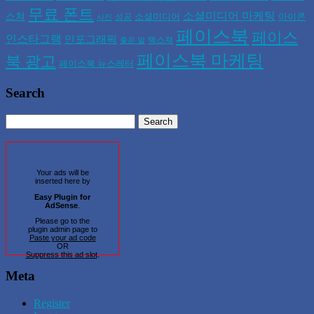
무료 폰트
소셜미디어 마케팅
스쳐
소셜미디어
아이콘
성공
사진
페이스북
페이스
인스타그램
인포그래픽
텍스쳐
좋은 말
페이스북 마케팅
북 광고
페이스북 뉴스레터
Search
Your ads will be
inserted here by
Easy Plugin for
AdSense
.
Please go to the
plugin admin page to
Paste your ad code
OR
Suppress this ad slot
.
Meta
Register