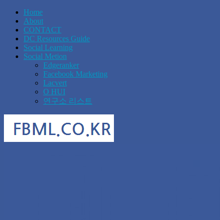
Home
About
CONTACT
DC Resources Guide
Social Learning
Social Metion
Edgeranker
Facebook Marketing
Lacvert
O HUI
연구소 리스트