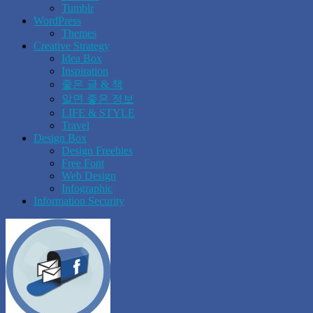
Tumblr
WordPress
Themes
Creative Strategy
Idea Box
Inspiration
좋은 글 & 책
알면 좋은 정보
LIFE & STYLE
Travel
Design Box
Design Freebies
Free Font
Web Design
Infographic
Information Security