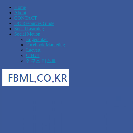
Home
About
CONTACT
DC Resources Guide
Social Learning
Social Metion
Edgeranker
Facebook Marketing
Lacvert
O HUI
연구소 리스트