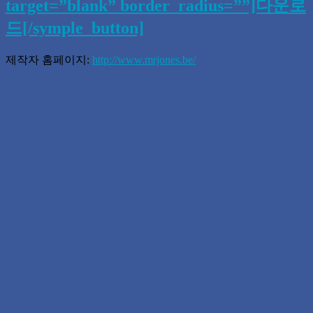
target=”blank” border_radius=””]다운로
드[/symple_button]
제작자 홈페이지:
http://www.mrjones.be/