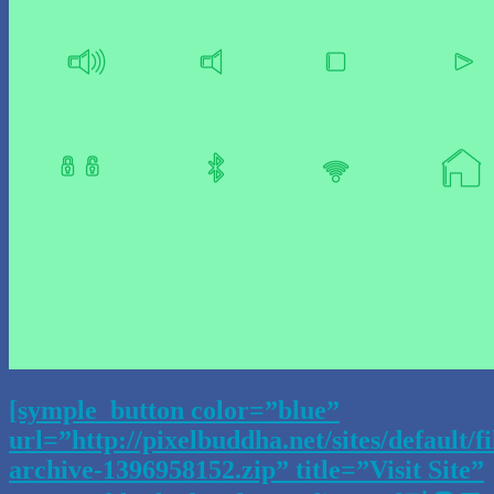
[symple_button color=”blue”
url=”http://pixelbuddha.net/sites/default/fi
archive-1396958152.zip” title=”Visit Site”