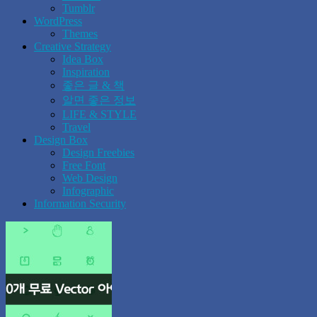
Tumblr
WordPress
Themes
Creative Strategy
Idea Box
Inspiration
좋은 글 & 책
알면 좋은 정보
LIFE & STYLE
Travel
Design Box
Design Freebies
Free Font
Web Design
Infographic
Information Security