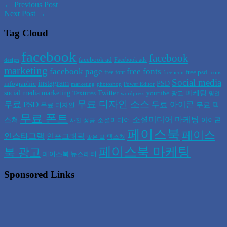
← Previous Post
Next Post →
Tag Cloud
facebook
facebook
facebook ad
Facebook ads
design
marketing
facebook page
free fonts
free psd
free font
free icon
icons
Social media
instagram
PSD
infographic
marketing
photoshop
Power Editor
social media marketing
Twitter
마케팅
Textures
youtube
광고
wordpress
명언
무료 디자인 소스
무료 PSD
무료 아이콘
무료 텍
무료 디자인
무료 폰트
소셜미디어 마케팅
스쳐
소셜미디어
아이콘
성공
사진
페이스북
페이스
인스타그램
인포그래픽
텍스쳐
좋은 말
페이스북 마케팅
북 광고
페이스북 뉴스레터
Sponsored Links