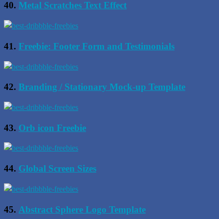
40.
Metal Scratches Text Effect
41.
Freebie: Footer Form and Testimonials
42.
Branding / Stationary Mock-up Template
43.
Orb icon Freebie
44.
Global Screen Sizes
45.
Abstract Sphere Logo Template