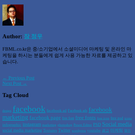
Author:
장 정우
FBML.co.kr은 중/소기업에서 소셜미디어 마케팅 및 온라인 마
케팅을 하시는 분들에게 쉽게 사용 가능한 자료를 제공하고 있
습니다.
← Previous Post
Next Post →
Tag Cloud
facebook
facebook
facebook ad
Facebook ads
design
marketing
facebook page
free fonts
free psd
free font
free icon
icons
Social media
instagram
PSD
infographic
marketing
photoshop
Power Editor
social media marketing
Twitter
마케팅
Textures
youtube
광고
wordpress
명언