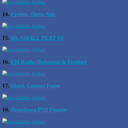
14.
Freebie. Quest App
15.
BS. SMALL FLAT UI
16.
FM Radio [Rebound & Freebie]
17.
Quick Contact Form
18.
Dropdown PSD Freebie