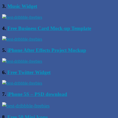
3.
Music Widget
4.
Free Business Card Mock-up Template
5.
iPhone After Effects Project Mockup
6.
Free Twitter Widget
7.
iPhone 5S – PSD download
8.
Free 50 Mini Icons