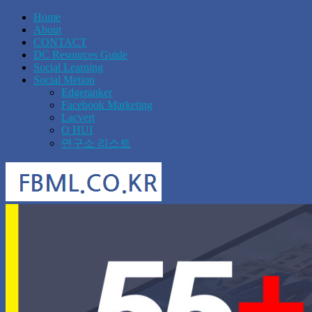
Home
About
CONTACT
DC Resources Guide
Social Learning
Social Metion
Edgeranker
Facebook Marketing
Lacvert
O HUI
연구소 리스트