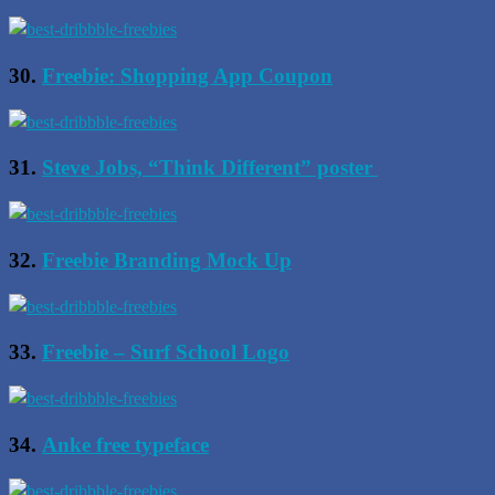
30.
Freebie: Shopping App Coupon
31.
Steve Jobs, “Think Different” poster
32.
Freebie Branding Mock Up
33.
Freebie – Surf School Logo
34.
Anke free typeface