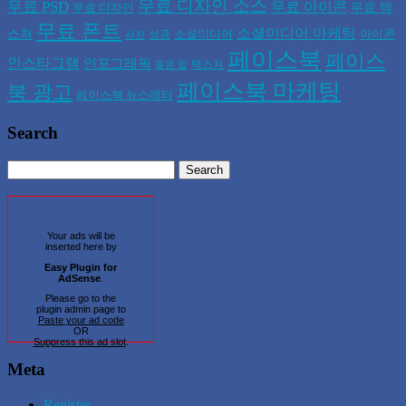
무료 디자인 소스
무료 PSD
무료 아이콘
무료 텍
무료 디자인
무료 폰트
소셜미디어 마케팅
스쳐
소셜미디어
아이콘
성공
사진
페이스북
페이스
인스타그램
인포그래픽
텍스쳐
좋은 말
페이스북 마케팅
북 광고
페이스북 뉴스레터
Search
Your ads will be
inserted here by
Easy Plugin for
AdSense
.
Please go to the
plugin admin page to
Paste your ad code
OR
Suppress this ad slot
.
Meta
Register