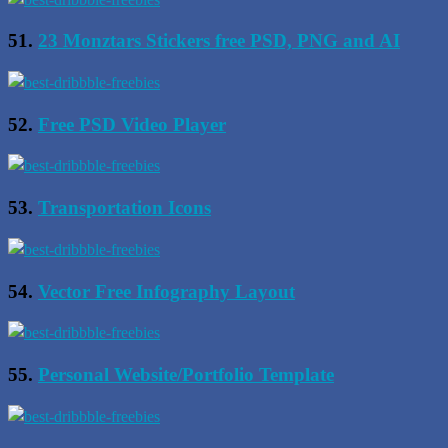
51.
23 Monztars Stickers free PSD, PNG and AI
52.
Free PSD Video Player
53.
Transportation Icons
54.
Vector Free Infography Layout
55.
Personal Website/Portfolio Template