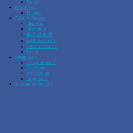
Tumblr
WordPress
Themes
Creative Strategy
Idea Box
Inspiration
좋은 글 & 책
알면 좋은 정보
LIFE & STYLE
Travel
Design Box
Design Freebies
Free Font
Web Design
Infographic
Information Security