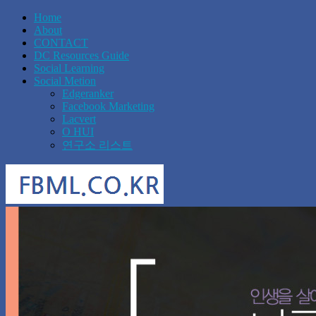
Home
About
CONTACT
DC Resources Guide
Social Learning
Social Metion
Edgeranker
Facebook Marketing
Lacvert
O HUI
연구소 리스트