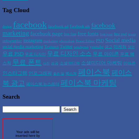
Tag Cloud
facebook
facebook
facebook ad
Facebook ads
design
marketing
facebook page
free fonts
free psd
free font
free icon
icons
Social media
instagram
PSD
infographic
marketing
photoshop
Power Editor
social media marketing
Twitter
마케팅
Textures
youtube
광고
wordpress
명언
무료 디자인 소스
무료 PSD
무료 아이콘
무료 텍
무료 디자인
무료 폰트
소셜미디어 마케팅
스쳐
소셜미디어
아이콘
성공
사진
페이스북
페이스
인스타그램
인포그래픽
텍스쳐
좋은 말
페이스북 마케팅
북 광고
페이스북 뉴스레터
Search
Your ads will be
inserted here by