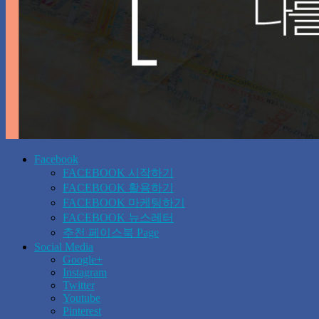
Facebook
FACEBOOK 시작하기
FACEBOOK 활용하기
FACEBOOK 마케팅하기
FACEBOOK 뉴스레터
추천 페이스북 Page
Social Media
Google+
Instagram
Twitter
Youtube
Pinterest