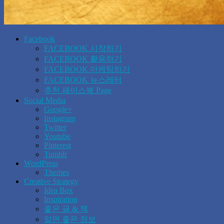
Facebook
FACEBOOK 시작하기
FACEBOOK 활용하기
FACEBOOK 마케팅하기
FACEBOOK 뉴스레터
추천 페이스북 Page
Social Media
Google+
Instagram
Twitter
Youtube
Pinterest
Tumblr
WordPress
Themes
Creative Strategy
Idea Box
Inspiration
좋은 글 & 책
알면 좋은 정보