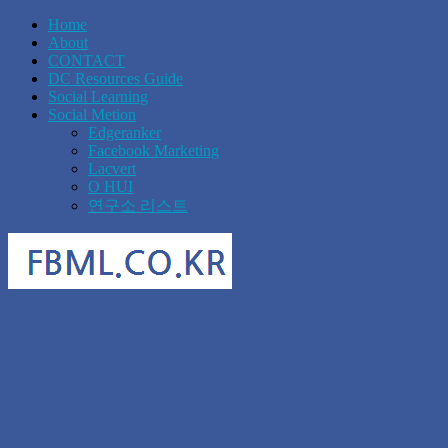
Home
About
CONTACT
DC Resources Guide
Social Learning
Social Metion
Edgeranker
Facebook Marketing
Lacvert
O HUI
연구소 리스트