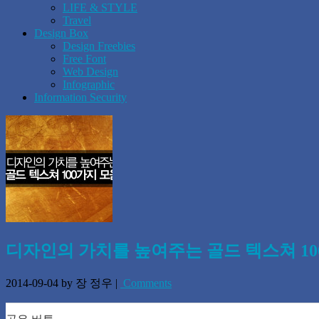
LIFE & STYLE
Travel
Design Box
Design Freebies
Free Font
Web Design
Infographic
Information Security
디자인의 가치를 높여주는 골드 텍스쳐 10
2014-09-04
by 장 정우
|
Comments