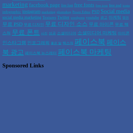
marketing
facebook page
free fonts
free psd
free font
free icon
icons
Social media
instagram
PSD
infographic
marketing
photoshop
Power Editor
social media marketing
Twitter
마케팅
Textures
youtube
광고
wordpress
명언
무료 디자인 소스
무료 PSD
무료 아이콘
무료 텍
무료 디자인
무료 폰트
소셜미디어 마케팅
스쳐
소셜미디어
아이콘
성공
사진
페이스북
페이스
인스타그램
인포그래픽
텍스쳐
좋은 말
페이스북 마케팅
북 광고
페이스북 뉴스레터
Sponsored Links