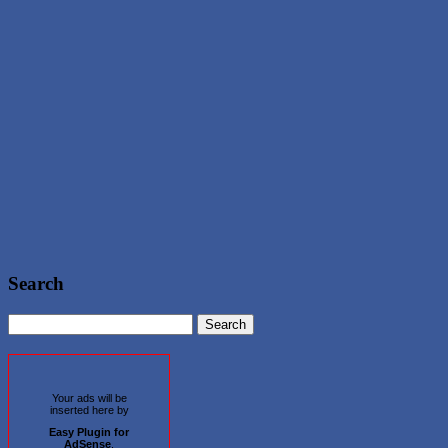
Search
Your ads will be
inserted here by
Easy Plugin for
AdSense
.