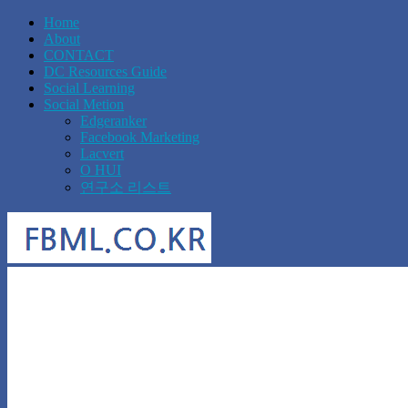
Home
About
CONTACT
DC Resources Guide
Social Learning
Social Metion
Edgeranker
Facebook Marketing
Lacvert
O HUI
연구소 리스트