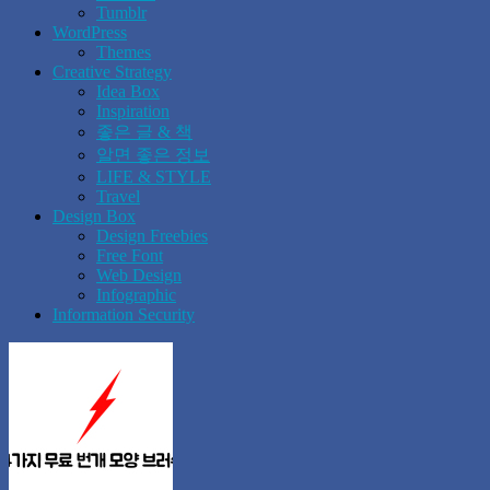
Tumblr
WordPress
Themes
Creative Strategy
Idea Box
Inspiration
좋은 글 & 책
알면 좋은 정보
LIFE & STYLE
Travel
Design Box
Design Freebies
Free Font
Web Design
Infographic
Information Security