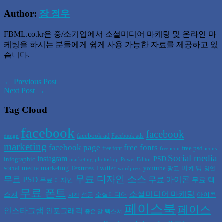
Author:
장 정우
FBML.co.kr은 중/소기업에서 소셜미디어 마케팅 및 온라인 마
케팅을 하시는 분들에게 쉽게 사용 가능한 자료를 제공하고 있
습니다.
← Previous Post
Next Post →
Tag Cloud
facebook
facebook
facebook ad
Facebook ads
design
marketing
facebook page
free fonts
free psd
free font
free icon
icons
Social media
instagram
PSD
infographic
marketing
photoshop
Power Editor
social media marketing
Twitter
마케팅
Textures
youtube
광고
wordpress
명언
무료 디자인 소스
무료 PSD
무료 아이콘
무료 텍
무료 디자인
무료 폰트
소셜미디어 마케팅
스쳐
소셜미디어
아이콘
성공
사진
페이스북
페이스
인스타그램
인포그래픽
텍스쳐
좋은 말