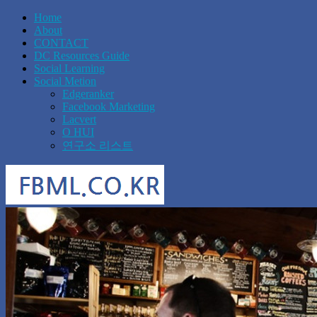
Home
About
CONTACT
DC Resources Guide
Social Learning
Social Metion
Edgeranker
Facebook Marketing
Lacvert
O HUI
연구소 리스트