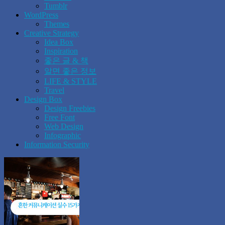
Tumblr
WordPress
Themes
Creative Strategy
Idea Box
Inspiration
좋은 글 & 책
알면 좋은 정보
LIFE & STYLE
Travel
Design Box
Design Freebies
Free Font
Web Design
Infographic
Information Security