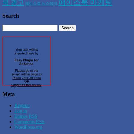
페이스북 마케팅
북 광고
페이스북 뉴스레터
Search
Your ads will be
inserted here by
Easy Plugin for
AdSense
.
Please go to the
plugin admin page to
Paste your ad code
OR
Suppress this ad slot
.
Meta
Register
Log in
Entries
RSS
Comments
RSS
WordPress.org