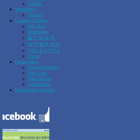
Tumblr
WordPress
Themes
Creative Strategy
Idea Box
Inspiration
좋은 글 & 책
알면 좋은 정보
LIFE & STYLE
Travel
Design Box
Design Freebies
Free Font
Web Design
Infographic
Information Security