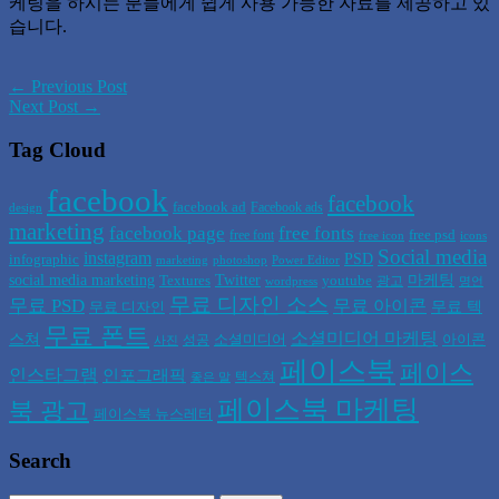
케팅을 하시는 분들에게 쉽게 사용 가능한 자료를 제공하고 있
습니다.
← Previous Post
Next Post →
Tag Cloud
facebook
facebook
facebook ad
Facebook ads
design
marketing
facebook page
free fonts
free psd
free font
free icon
icons
Social media
instagram
PSD
infographic
marketing
photoshop
Power Editor
social media marketing
Twitter
마케팅
Textures
youtube
광고
wordpress
명언
무료 디자인 소스
무료 PSD
무료 아이콘
무료 텍
무료 디자인
무료 폰트
소셜미디어 마케팅
스쳐
소셜미디어
아이콘
성공
사진
페이스북
페이스
인스타그램
인포그래픽
텍스쳐
좋은 말
페이스북 마케팅
북 광고
페이스북 뉴스레터
Search