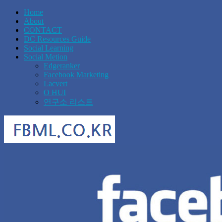
Home
About
CONTACT
DC Resources Guide
Social Learning
Social Metion
Edgeranker
Facebook Marketing
Lacvert
O HUI
연구소 리스트