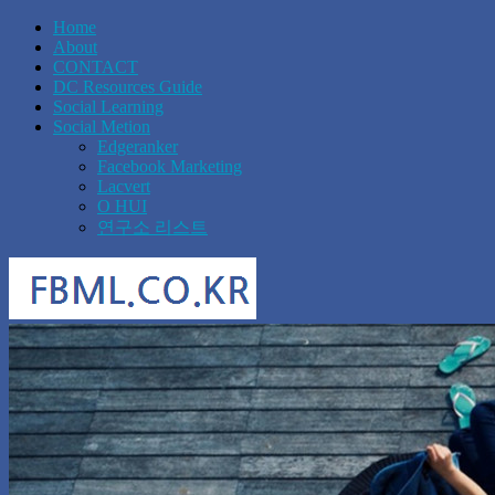
Home
About
CONTACT
DC Resources Guide
Social Learning
Social Metion
Edgeranker
Facebook Marketing
Lacvert
O HUI
연구소 리스트