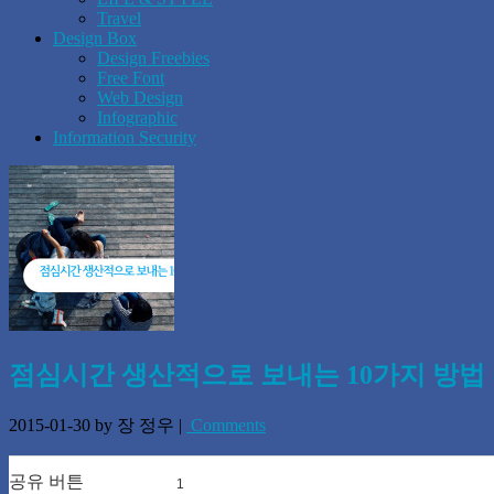
Travel
Design Box
Design Freebies
Free Font
Web Design
Infographic
Information Security
점심시간 생산적으로 보내는 10가지 방법
2015-01-30
by 장 정우
|
Comments
공유 버튼
1
0
0