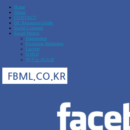
Home
About
CONTACT
DC Resources Guide
Social Learning
Social Metion
Edgeranker
Facebook Marketing
Lacvert
O HUI
연구소 리스트